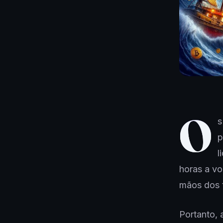
O
s
p
l
horas a vo
mãos dos 
Portanto, 