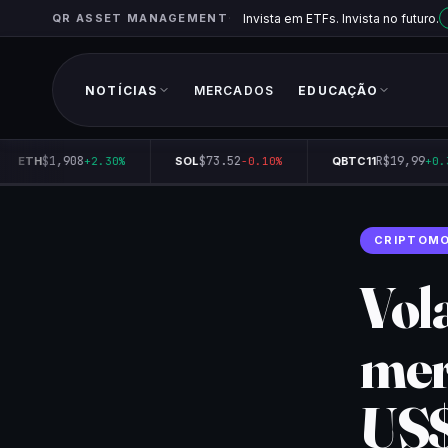
QR ASSET MANAGEMENT
Invista em ETFs. Invista no futuro.
NOTÍCIAS
MERCADOS
EDUCAÇÃO
$1,908
$73.52
R$19,99
ETH
+2.30%
SOL
-0.10%
QBTC11
+0.35
CRIPTOM
Vola
mer
US$