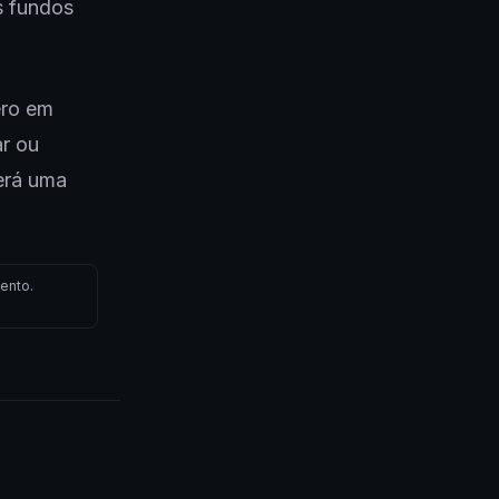
s fundos
ero em
r ou
erá uma
ento.