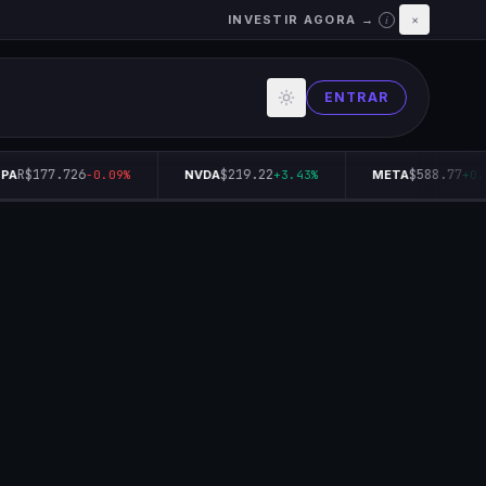
INVESTIR AGORA →
×
i
ENTRAR
R$177.726
$219.22
$588.77
A
-0.09%
NVDA
+3.43%
META
+0.1