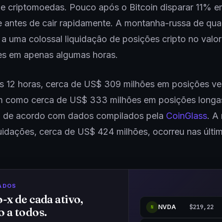
e criptomoedas. Pouco após o Bitcoin disparar 11% 
e antes de cair rapidamente. A montanha-russa de quar
 a uma colossal liquidação de posições cripto no valo
es em apenas algumas horas.
s 12 horas, cerca de US$ 309 milhões em posições v
em como cerca de US$ 333 milhões em posições longa
s, de acordo com dados compilados pela
CoinGlass
. A
uidações, cerca de US$ 424 milhões, ocorreu nas últi
ADOS
o-x de cada ativo,
NVDA
$219,22
N
o a todos.