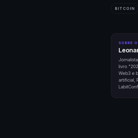
BITCOIN
SOBRE O
Leonar
Jornalist
livro "20
Web3 e bl
artificia
LabitConf