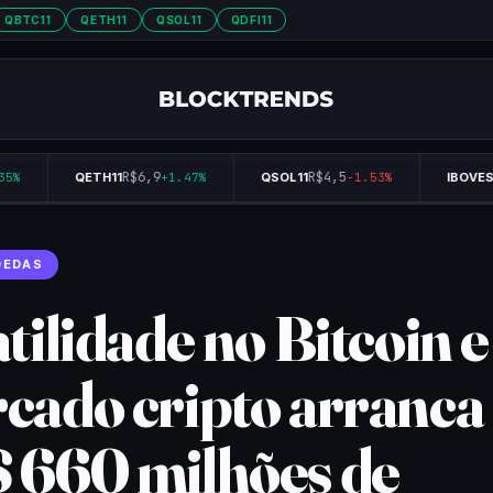
QBTC11
QETH11
QSOL11
QDFI11
R$6,9
R$4,5
%
QETH11
+1.47%
QSOL11
-1.53%
IBOVESP
OEDAS
tilidade no Bitcoin e
cado cripto arranca
 660 milhões de