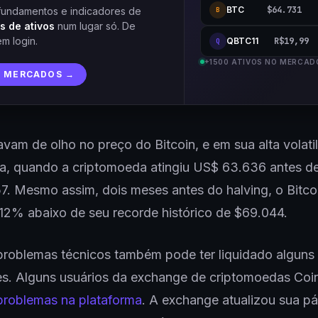
BTC
$64.731
fundamentos e indicadores de
B
s de ativos
num lugar só. De
em login.
QBTC11
R$19,99
Q
+1500 ATIVOS NO MERCAD
R MERCADOS →
vam de olho no preço do Bitcoin, e em sua alta volati
ra, quando a criptomoeda atingiu US$ 63.636 antes de
. Mesmo assim, dois meses antes do halving, o Bitco
12% abaixo de seu recorde histórico de $69.044.
problemas técnicos também pode ter liquidado alguns
es. Alguns usuários da exchange de criptomoedas Co
problemas na plataforma
. A exchange atualizou sua p