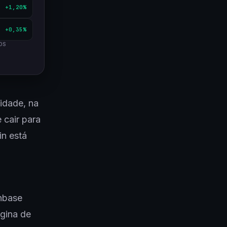
+1,20%
+0,35%
OS
lidade, na
 cair para
in está
inbase
ágina de