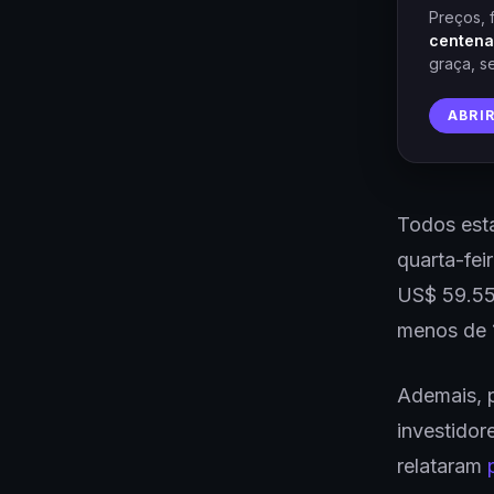
Preços, 
centena
graça, s
ABRI
Todos esta
quarta-fei
US$ 59.557
menos de 
Ademais, 
investidor
relataram