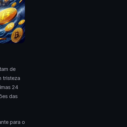
stam de
 tristeza
timas 24
hões das
ante para o