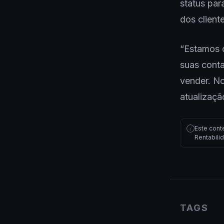
status par
dos client
“Estamos 
suas cont
vender. No
atualizaçã
Este cont
i
Rentabili
TAGS