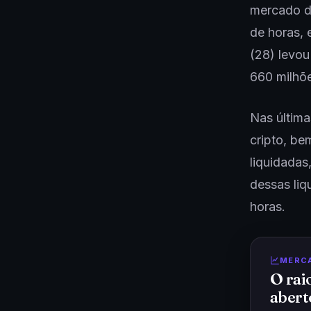
mercado d
de horas, 
(28) levou
660 milhõ
Nas última
cripto, b
liquidada
dessas liq
horas.
MERC
O rai
abert