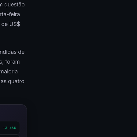
em questão
ta-feira
r de US$
endidas de
s, foram
 maioria
mas quatro
+3,43%