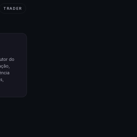
TRADER
utor do
ação,
ência
s,