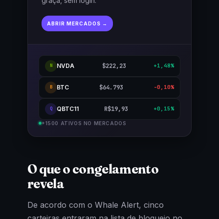
graça, sem login.
ABRIR MERCADOS →
NVDA
$222,23
+1,48%
N
BTC
$64.793
-0,10%
B
QBTC11
R$19,93
+0,15%
Q
+1500 ATIVOS NO MERCADOS
O que o congelamento
revela
De acordo com o Whale Alert, cinco
carteiras entraram na lista de bloqueio no