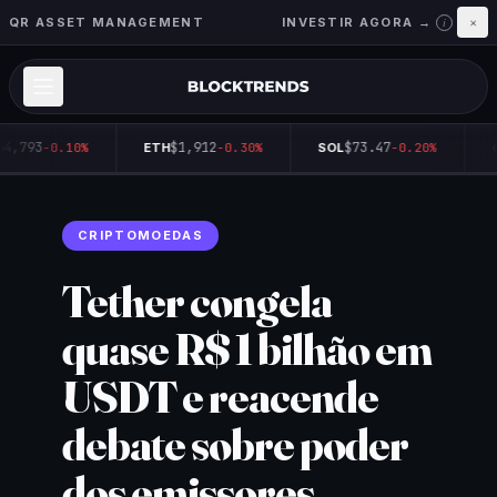
QR ASSET MANAGEMENT
INVESTIR AGORA →
×
i
4,793
$1,912
$73.47
-0.10%
ETH
-0.30%
SOL
-0.20%
Q
CRIPTOMOEDAS
Tether congela
quase R$ 1 bilhão em
USDT e reacende
debate sobre poder
dos emissores