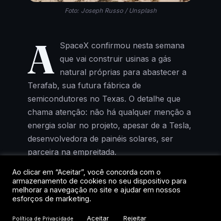
Foto: Joseph Russo / Unsplash
A
SpaceX confirmou nesta semana
que vai construir usinas a gás
natural próprias para abastecer a
Terafab, sua futura fábrica de
semicondutores no Texas. O detalhe que
chama atenção: não há qualquer menção a
energia solar no projeto, apesar de a Tesla,
desenvolvedora de painéis solares, ser
parceira na empreitada.
Ao clicar em “Aceitar”, você concorda com o
Riley Trettel, responsável por energia e
armazenamento de cookies no seu dispositivo para
melhorar a navegação no site e ajudar em nossos
desenvolvimento de data centers na
esforços de marketing.
SpaceX, afirmou em reunião pública que a
empresa vai “trazer sua própria energia”
Aceitar
Rejeitar
Política de Privacidade