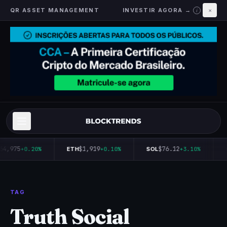
QR ASSET MANAGEMENT
INVESTIR AGORA →
×
i
64,975
$1,919
$76.12
+0.20%
ETH
+0.10%
SOL
+3.10%
TAG
Truth Social