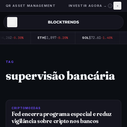
QR ASSET MANAGEMENT
INVESTIR AGORA →
×
i
64,262
$1,897
$72.61
-0.30%
ETH
-0.20%
SOL
-1.40%
TAG
supervisão bancária
CRIPTOMOEDAS
Fed encerra programa especial e reduz
vigilância sobre cripto nos bancos