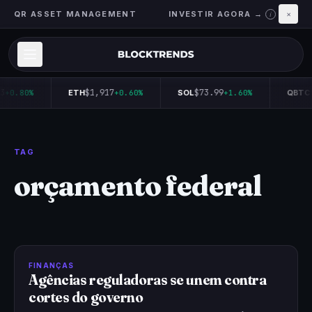
QR ASSET MANAGEMENT
INVESTIR AGORA →
×
i
3
$1,917
$73.99
+0.80%
ETH
+0.60%
SOL
+1.60%
QBTC1
TAG
orçamento federal
FINANÇAS
Agências reguladoras se unem contra
cortes do governo