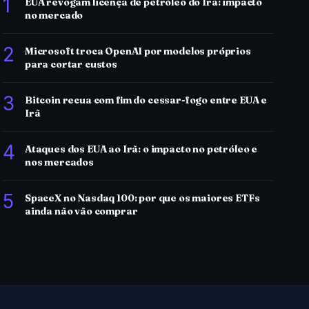
1
EUA revogam licença de petróleo do Irã: impacto
no mercado
2
Microsoft troca OpenAI por modelos próprios
para cortar custos
3
Bitcoin recua com fim do cessar-fogo entre EUA e
Irã
4
Ataques dos EUA ao Irã: o impacto no petróleo e
nos mercados
5
SpaceX no Nasdaq 100: por que os maiores ETFs
ainda não vão comprar