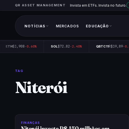
QR ASSET MANAGEMENT
Invista em ETFs. Invista no futuro.
NOTÍCIAS
MERCADOS
EDUCAÇÃO
$1,908
$72.82
R$19,89
ETH
-0.60%
SOL
-2.40%
QBTC11
-0.
TAG
Niterói
FINANÇAS
Niterói investe R$ 450 milhões em