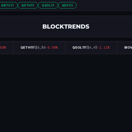
QBTC11
QETH11
QSOL11
QDFI11
R$6,86
R$4,45
50%
QETH11
-0.58%
QSOL11
-1.11%
IBOV