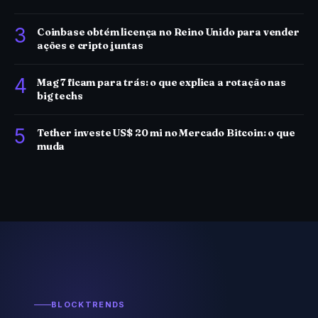
3
Coinbase obtém licença no Reino Unido para vender
ações e cripto juntas
4
Mag 7 ficam para trás: o que explica a rotação nas
big techs
5
Tether investe US$ 20 mi no Mercado Bitcoin: o que
muda
BLOCKTRENDS