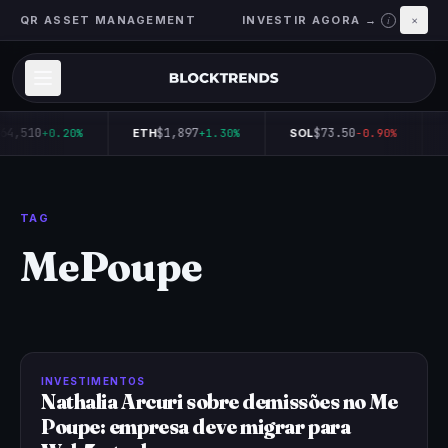
QR ASSET MANAGEMENT
INVESTIR AGORA →
×
i
64,510
$1,897
$73.50
+0.20%
ETH
+1.30%
SOL
-0.90%
TAG
MePoupe
INVESTIMENTOS
Nathalia Arcuri sobre demissões no Me
Poupe: empresa deve migrar para