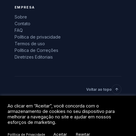
EMPRESA
Sobre
Contato
FAQ
Política de privacidade
Termos de uso
Política de Correções
Diretrizes Editoriais
Voltar ao topo
Ao clicar em “Aceitar”, você concorda com o
© 2026 BlockTrends · Uma vertical do grupo QR Capital.
armazenamento de cookies no seu dispositivo para
Todos os direitos reservados.
melhorar a navegação no site e ajudar em nossos
Privacidade
Termos
esforços de marketing.
Aceitar
Rejeitar
Política de Privacidade