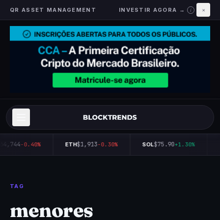
QR ASSET MANAGEMENT
INVESTIR AGORA →
×
i
64,744
$1,913
$75.90
-0.40%
ETH
-0.30%
SOL
+1.30%
TAG
menores