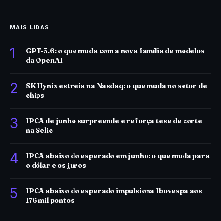
MAIS LIDAS
1
GPT-5.6: o que muda com a nova família de modelos
da OpenAI
2
SK Hynix estreia na Nasdaq: o que muda no setor de
chips
3
IPCA de junho surpreende e reforça tese de corte
na Selic
4
IPCA abaixo do esperado em junho: o que muda para
o dólar e os juros
5
IPCA abaixo do esperado impulsiona Ibovespa aos
176 mil pontos