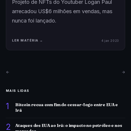
Projeto de NFTs do Youtuber Logan Paul
arrecadou US$6 milhões em vendas, mas
nunca foi lançado.
LER MATÉRIA →
4 jan 2023
←
→
MAIS LIDAS
1
Bitcoin recua com fim do cessar-fogo entre EUA e
Irã
2
Ataques dos EUA ao Irã: o impacto no petróleo e nos