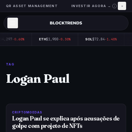
QR ASSET MANAGEMENT
INVESTIR AGORA →
×
i
64,297
$1,900
$72.84
-0.60%
ETH
-0.30%
SOL
-1.40%
TAG
Logan Paul
CRIPTOMOEDAS
Logan Paul se explica após acusações de
golpe com projeto de NFTs