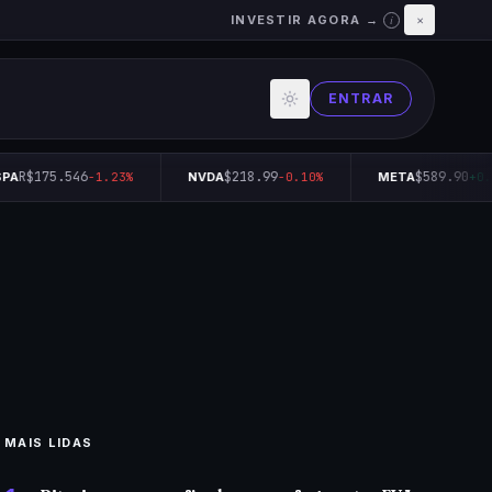
INVESTIR AGORA →
×
i
ENTRAR
R$175.546
$218.99
$589.90
PA
-1.23%
NVDA
-0.10%
META
+0.
MAIS LIDAS