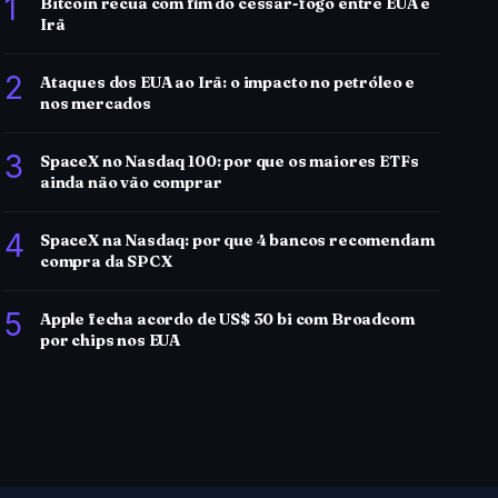
1
Bitcoin recua com fim do cessar-fogo entre EUA e
Irã
2
Ataques dos EUA ao Irã: o impacto no petróleo e
nos mercados
3
SpaceX no Nasdaq 100: por que os maiores ETFs
ainda não vão comprar
4
SpaceX na Nasdaq: por que 4 bancos recomendam
compra da SPCX
5
Apple fecha acordo de US$ 30 bi com Broadcom
por chips nos EUA