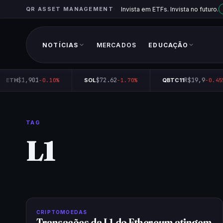
QR ASSET MANAGEMENT
Invista em ETFs. Invista no futuro.
NOTÍCIAS
MERCADOS
EDUCAÇÃO
$1,901
$72.62
R$19,9
ETH
-0.10%
SOL
-1.70%
QBTC11
-0.45
TAG
L1
CRIPTOMOEDAS
Transações da L1 do Ethereum atingem