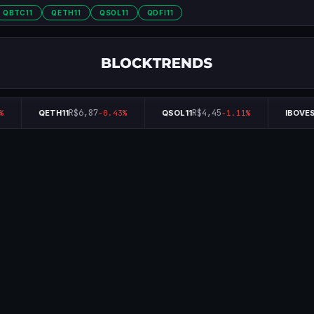
QBTC11
QETH11
QSOL11
QDFI11
R$6,87
R$4,45
%
QETH11
-0.43%
QSOL11
-1.11%
IBOVES