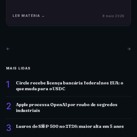
LER MATÉRIA →
8 maio 2026
←
→
MAIS LIDAS
1
Circle recebe licença bancária federal nos EUA: o
que muda para o USDC
2
Apple processa OpenAI por roubo de segredos
industriais
3
Lucros do S&P 500 no 2T26: maior alta em 5 anos