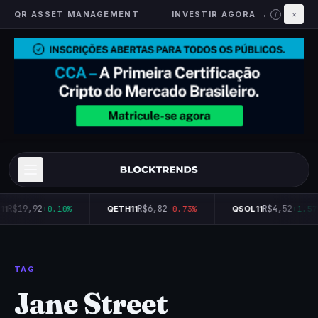
QR ASSET MANAGEMENT
INVESTIR AGORA →
×
i
R$19,92
R$6,82
R$4,52
11
+0.10%
QETH11
-0.73%
QSOL11
+1.57
TAG
Jane Street