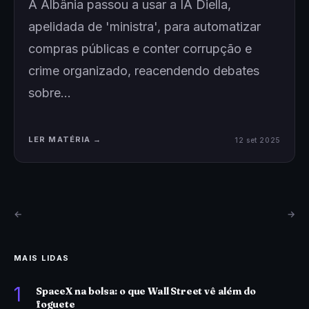
A Albânia passou a usar a IA Diella,
apelidada de 'ministra', para automatizar
compras públicas e conter corrupção e
crime organizado, reacendendo debates
sobre…
LER MATÉRIA →
12 set 2025
←
→
MAIS LIDAS
1
SpaceX na bolsa: o que Wall Street vê além do
foguete