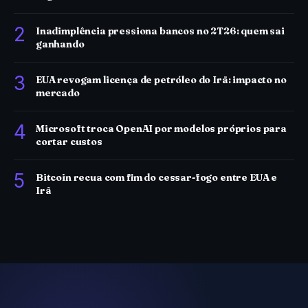
2
Inadimplência pressiona bancos no 2T26: quem sai
ganhando
3
EUA revogam licença de petróleo do Irã: impacto no
mercado
4
Microsoft troca OpenAI por modelos próprios para
cortar custos
5
Bitcoin recua com fim do cessar-fogo entre EUA e
Irã