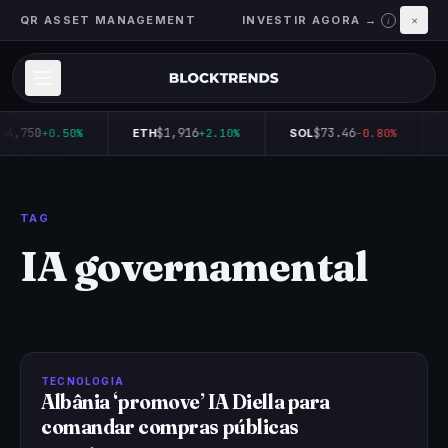
QR ASSET MANAGEMENT
INVESTIR AGORA →
×
i
64,750
$1,916
$73.46
+0.50%
ETH
+2.10%
SOL
-0.80%
TAG
IA governamental
TECNOLOGIA
Albânia ‘promove’ IA Diella para
comandar compras públicas