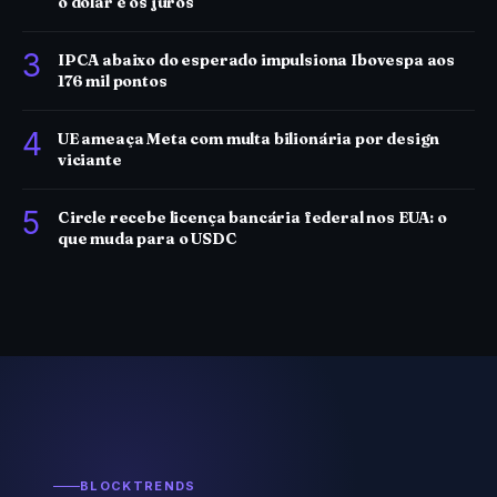
o dólar e os juros
3
IPCA abaixo do esperado impulsiona Ibovespa aos
176 mil pontos
4
UE ameaça Meta com multa bilionária por design
viciante
5
Circle recebe licença bancária federal nos EUA: o
que muda para o USDC
BLOCKTRENDS