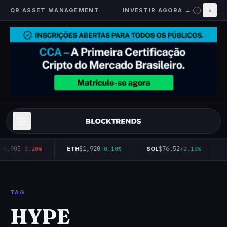
QR ASSET MANAGEMENT
INVESTIR AGORA →
×
i
64,905
$1,920
$76.52
-0.20%
ETH
+0.10%
SOL
+2.10%
TAG
HYPE