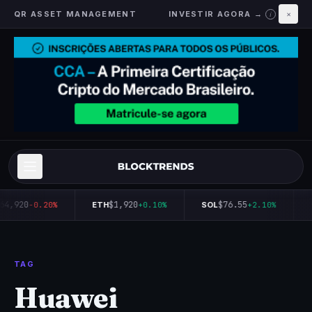
QR ASSET MANAGEMENT
INVESTIR AGORA →
×
i
64,920
$1,920
$76.55
-0.20%
ETH
+0.10%
SOL
+2.10%
TAG
Huawei