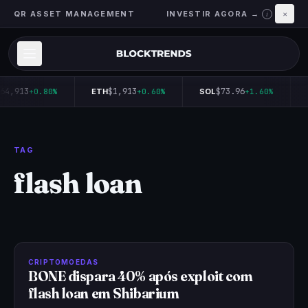
QR ASSET MANAGEMENT
INVESTIR AGORA →
×
i
64,913
$1,913
$73.96
+0.80%
ETH
+0.60%
SOL
+1.60%
TAG
flash loan
CRIPTOMOEDAS
BONE dispara 40% após exploit com
flash loan em Shibarium