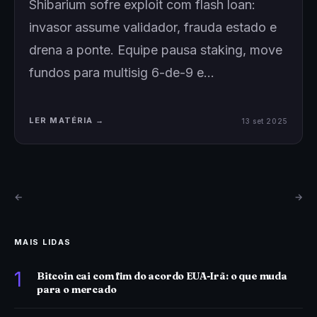
Shibarium sofre exploit com flash loan:
invasor assume validador, frauda estado e
drena a ponte. Equipe pausa staking, move
fundos para multisig 6-de-9 e…
LER MATÉRIA →
13 set 2025
←
→
MAIS LIDAS
1
Bitcoin cai com fim do acordo EUA-Irã: o que muda
para o mercado