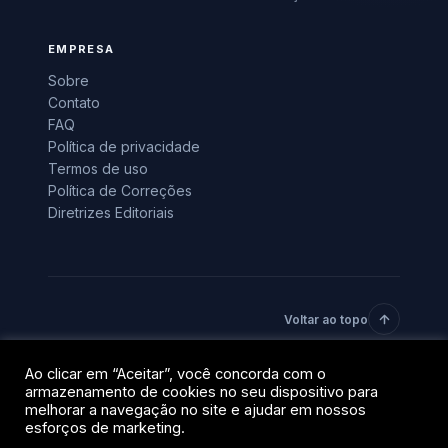
EMPRESA
Sobre
Contato
FAQ
Política de privacidade
Termos de uso
Política de Correções
Diretrizes Editoriais
Voltar ao topo
Ao clicar em “Aceitar”, você concorda com o
© 2026 BlockTrends · Uma vertical do grupo QR Capital.
armazenamento de cookies no seu dispositivo para
Todos os direitos reservados.
melhorar a navegação no site e ajudar em nossos
Privacidade
Termos
esforços de marketing.