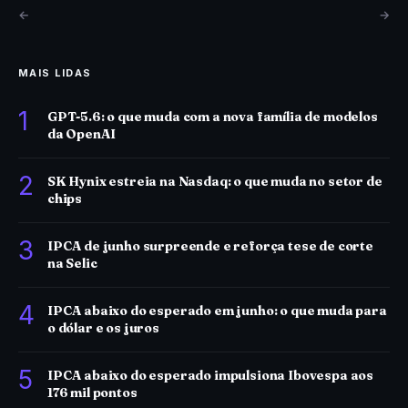
←
→
MAIS LIDAS
1
GPT-5.6: o que muda com a nova família de modelos
da OpenAI
2
SK Hynix estreia na Nasdaq: o que muda no setor de
chips
3
IPCA de junho surpreende e reforça tese de corte
na Selic
4
IPCA abaixo do esperado em junho: o que muda para
o dólar e os juros
5
IPCA abaixo do esperado impulsiona Ibovespa aos
176 mil pontos