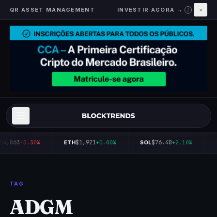
QR ASSET MANAGEMENT
INVESTIR AGORA →
×
i
64,863
$1,921
$76.40
-0.30%
ETH
+0.00%
SOL
+2.10%
TAG
ADGM