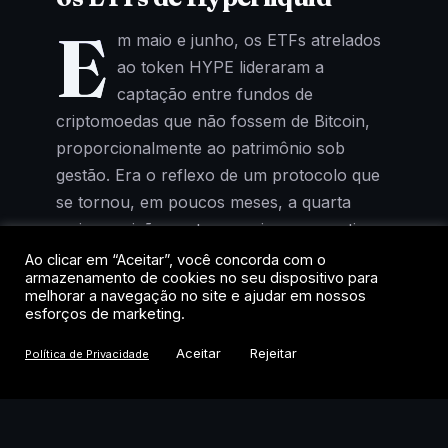
E
m maio e junho, os ETFs atrelados
ao token HYPE lideraram a
captação entre fundos de
criptomoedas que não fossem de Bitcoin,
proporcionalmente ao patrimônio sob
gestão. Era o reflexo de um protocolo que
se tornou, em poucos meses, a quarta
maior posição em tesourarias corporativas
de cripto, atrás apenas de Bitcoin, Ether e
Ao clicar em “Aceitar”, você concorda com o
armazenamento de cookies no seu dispositivo para
Solana.
melhorar a navegação no site e ajudar em nossos
esforços de marketing.
Agora, o cenário mudou. Segundo relatório
Aceitar
Rejeitar
Política de Privacidade
do JPMorgan publicado nesta semana, os
fluxos de entrada praticamente zeraram
entre julho e o início de agosto. O banco
aponta “desafios significativos à fatia de