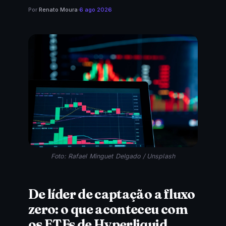
Por
Renato Moura
·
6 ago 2026
Foto: Rafael Minguet Delgado / Unsplash
De líder de captação a fluxo
zero: o que aconteceu com
os ETFs de Hyperliquid