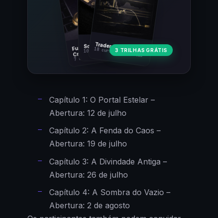
Fundamentos
Trader Cripto
Soberania Bitcoin
18 cursos · 80 aulas
3 TRILHAS GRÁTIS
10 cursos · 44 aulas
Cripto
7 cursos · 31 aulas
Capítulo 1: O Portal Estelar –
Abertura: 12 de julho
Capítulo 2: A Fenda do Caos –
Abertura: 19 de julho
Capítulo 3: A Divindade Antiga –
Abertura: 26 de julho
Capítulo 4: A Sombra do Vazio –
Abertura: 2 de agosto