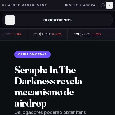
QR ASSET MANAGEMENT
INVESTIR AGORA →
×
i
64,372
$1,904
$72.70
-0.50%
ETH
-0.20%
SOL
-1.90%
Q
CRIPTOMOEDAS
Seraph: In The
Darkness revela
mecanismo de
airdrop
Os jogadores poderão obter itens