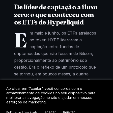
De líder de captação a fluxo
zero: o que aconteceu com
os ETFs de Hyperliquid
E
m maio e junho, os ETFs atrelados
ao token HYPE lideraram a
captação entre fundos de
criptomoedas que não fossem de Bitcoin,
proporcionalmente ao patrimônio sob
gestão. Era o reflexo de um protocolo que
se tornou, em poucos meses, a quarta
maior posição em tesourarias corporativas
de cripto, atrás apenas de Bitcoin, Ether e
Ao clicar em “Aceitar”, você concorda com o
armazenamento de cookies no seu dispositivo para
Solana.
melhorar a navegação no site e ajudar em nossos
esforços de marketing.
Agora, o cenário mudou. Segundo relatório
Aceitar
Rejeitar
Política de Privacidade