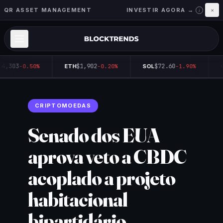
QR ASSET MANAGEMENT
INVESTIR AGORA →
×
i
4,303
$1,902
$72.60
-0.50%
ETH
-0.20%
SOL
-1.90%
Q
CRIPTOMOEDAS
Senado dos EUA
aprova veto a CBDC
acoplado a projeto
habitacional
bipartidário