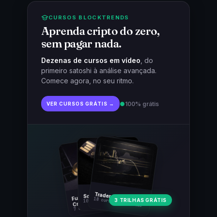
CURSOS BLOCKTRENDS
Aprenda cripto do zero,
sem pagar nada.
Dezenas de cursos em vídeo
, do
primeiro satoshi à análise avançada.
Comece agora, no seu ritmo.
●
100% grátis
VER CURSOS GRÁTIS →
Fundamentos
Trader Cripto
Soberania Bitcoin
18 cursos · 80 aulas
3 TRILHAS GRÁTIS
10 cursos · 44 aulas
Cripto
7 cursos · 31 aulas