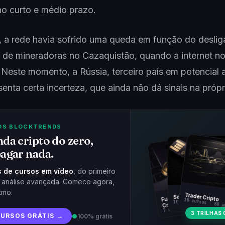
no curto e médio prazo.
, a rede havia sofrido uma queda em função do desli
de mineradoras no Cazaquistão, quando a internet no 
 Neste momento, a Rússia, terceiro país em potencial
senta certa incerteza, que ainda não dá sinais na própr
OS BLOCKTRENDS
da cripto do zero,
agar nada.
 de cursos em vídeo
, do primeiro
à análise avançada. Comece agora,
tmo.
Fundamentos
Trader Cripto
Soberania Bitcoin
18 cursos · 80 a
10 cursos · 44 aulas
Cripto
7 cursos · 31 aulas
3 TRILHAS 
CURSOS GRÁTIS →
●
100% grátis