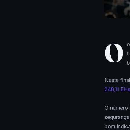
O
o
h
b
Neste fina
248,11 EH
O número i
segurança 
bom indica