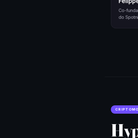
Felip
Co-funda
do Spotni
CRIPTOM
Hyp