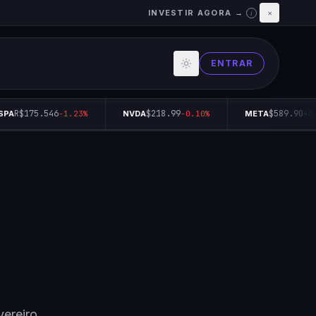
INVESTIR AGORA →
×
i
ENTRAR
R$175.546
$218.99
$589.90
PA
-1.23%
NVDA
-0.10%
META
+0.1
ereiro.