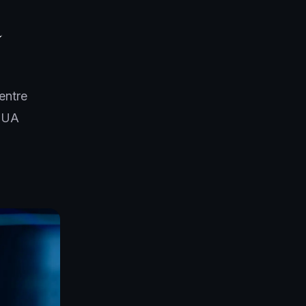
a
entre
 EUA