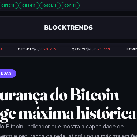
QBTC11
QETH11
QSOL11
QDFI11
R$6,87
R$4,45
QETH11
-0.43%
QSOL11
-1.11%
IBOVES
OEDAS
urança do Bitcoin
nge máxima histórica
o Bitcoin, indicador que mostra a capacidade de
nto e segurança da rede, atingiu nova máxima em fev