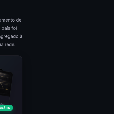
gamento de
país foi
 agregado à
ia rede.
ulas
GRÁTIS