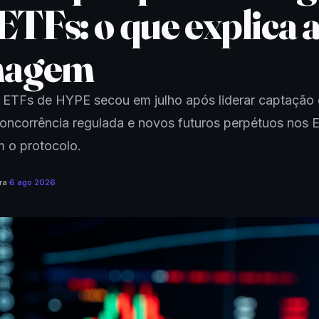
ETFs: o que explica 
nagem
 ETFs de HYPE secou em julho após liderar captação 
Concorrência regulada e novos futuros perpétuos nos
 o protocolo.
ra
·
6 ago 2026