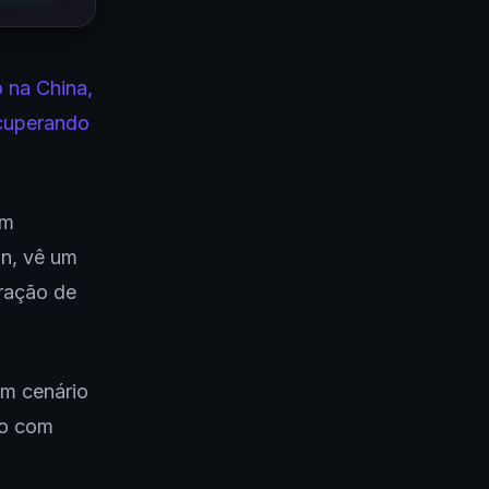
 na China,
ecuperando
em
in, vê um
eração de
m cenário
ão com