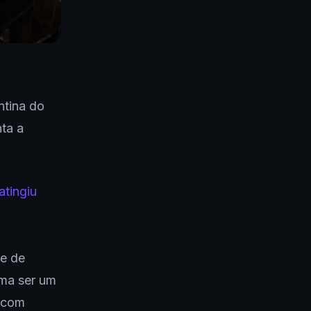
ntina do
ta a
atingiu
de de
uma ser um
o com