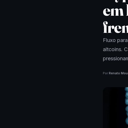
em 
fre
Fluxo para
altcoins. 
pressionam
Por
Renato Mou