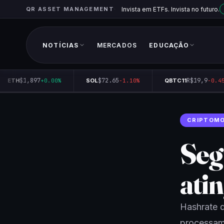
QR ASSET MANAGEMENT
Invista em ETFs. Invista no futuro.
NOTÍCIAS
MERCADOS
EDUCAÇÃO
$1,897
$72.65
R$19,9
ETH
+0.00%
SOL
-1.10%
QBTC11
-0.45%
CRIPTOM
Seg
ati
Hashrate d
processame