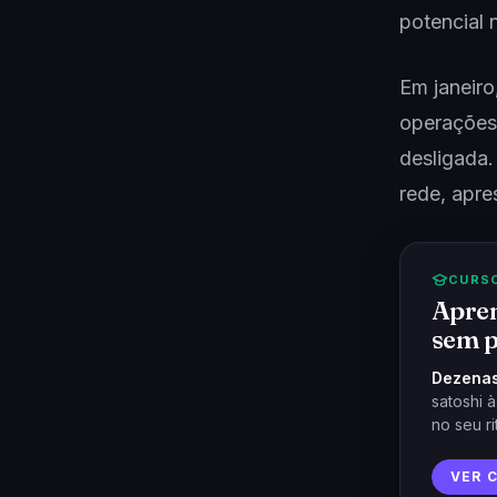
potencial 
Em janeiro
operações 
desligada.
rede, apre
CURS
Apren
sem p
Dezenas
satoshi 
no seu ri
VER 