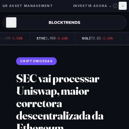
QR ASSET MANAGEMENT
INVESTIR AGORA →
×
i
4,405
$1,908
$72.82
-0.50%
ETH
-0.60%
SOL
-2.40%
Q
CRIPTOMOEDAS
SEC vai processar
Uniswap, maior
corretora
descentralizada da
Ethereum