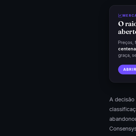
MERC
O rai
abert
Preços, 
centena
graça, s
ABRI
A decisão
classifica
abandonou 
Consensys