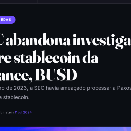
OEDAS
 abandona investig
re stablecoin da
ance, BUSD
iro de 2023, a SEC havia ameaçado processar a Paxos
 stablecoin.
binstein
·
11 jul 2024