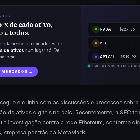
ADOS
o-x de cada ativo,
NVDA
$223,96
N
o a todos.
BTC
—
fundamentos e indicadores de
B
s de ativos
num lugar só. De
em login.
QBTC11
R$19,92
Q
+1500 ATIVOS NO MERCAD
R MERCADOS →
 segue em linha com as discussões e processos sobre
ção de ativos digitais no país. Recentemente, a SEC 
a investigação contra a rede Ethereum, conforme dis
, empresa por trás da MetaMask.