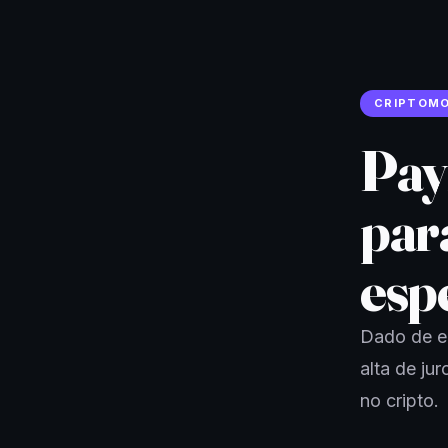
CRIPTOM
Pay
para
esp
Dado de e
alta de ju
no cripto.