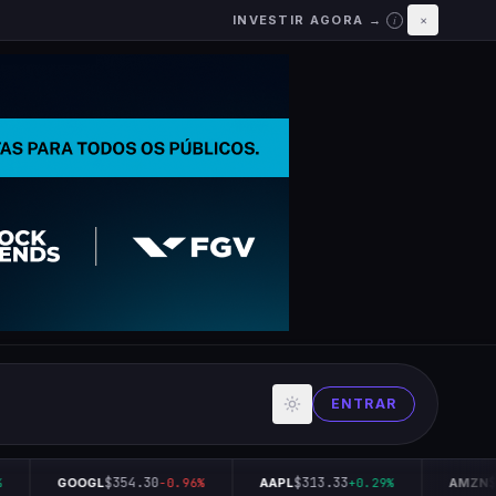
INVESTIR AGORA →
×
i
ENTRAR
$354.30
$313.33
$2
GOOGL
-0.96%
AAPL
+0.29%
AMZN