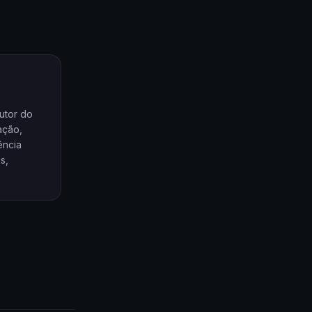
utor do
ação,
ência
s,