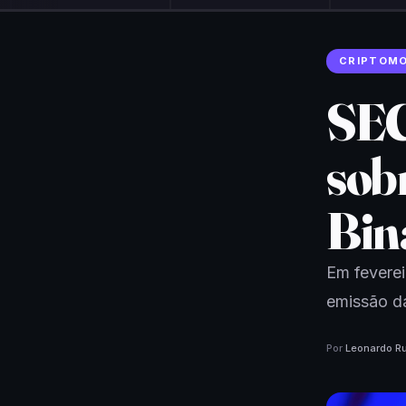
CRIPTOM
SEC
sob
Bin
Em fevere
emissão da
Por
Leonardo Ru