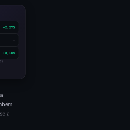
+2,27%
—
+0,10%
OS
 a
também
se a