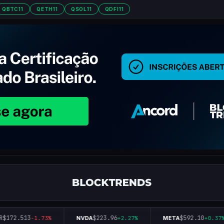
QBTC11
QETH11
QSOL11
QDFI11
172.513
$223.96
$592.10
-1.73%
NVDA
+2.27%
META
+0.37%