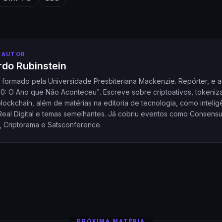
 AUTOR
do Rubinstein
a formado pela Universidade Presbiteriana Mackenzie. Repórter, e a
20: O Ano que Não Aconteceu". Escreve sobre criptoativos, tokeniz
ockchain, além de matérias na editoria de tecnologia, como intelig
l, Real Digital e temas semelhantes. Já cobriu eventos como Consensu
, Criptorama e Satsconference.
PRÓXIMA MATÉRIA