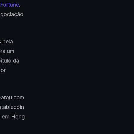
Fortune
.
negociação
 pela
era um
ítulo da
dor
 parou com
stablecoin
da em Hong