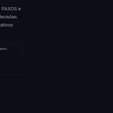
 a PAXOS e
decisões.
 ativos
ento.