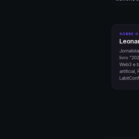
SOBRE O
Leonar
Jornalist
livro "20
Web3 e bl
artificia
LabitConf