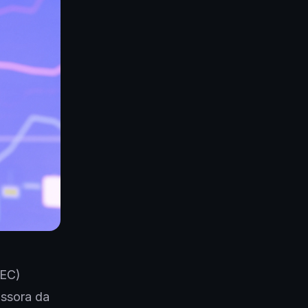
SEC)
issora da