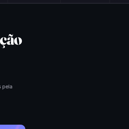
ação
 pela