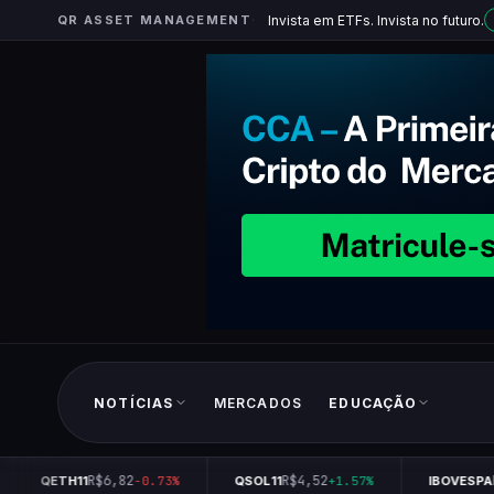
QR ASSET MANAGEMENT
Invista em ETFs. Invista no futuro.
NOTÍCIAS
MERCADOS
EDUCAÇÃO
R$6,82
R$4,52
R$
QETH11
-0.73%
QSOL11
+1.57%
IBOVESPA