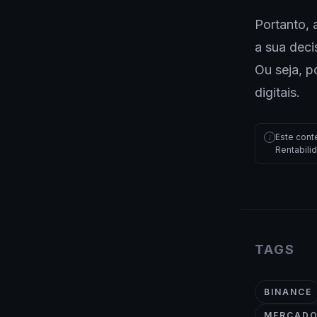
Portanto,
a sua deci
Ou seja, p
digitais.
Este cont
i
Rentabili
TAGS
BINANCE
MERCADO