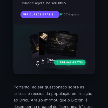
Comece agora, no seu ritmo.
●
100% grátis
VER CURSOS GRÁTIS →
Fundamentos
Trader Cripto
Soberania Bitcoin
18 cursos · 80 aulas
3 TRILHAS GRÁTIS
10 cursos · 44 aulas
Cripto
7 cursos · 31 aulas
Portanto, ao ser questionado sobre as
críticas e receios da população em relação
ao Drex, Araújo afirmou que o Bitcoin já
desempenha o papel de “benchmark” para