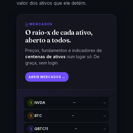
valor dos ativos que ele detém.
MERCADOS
O raio-x de cada ativo,
aberto a todos.
Preços, fundamentos e indicadores de
centenas de ativos
num lugar só. De
graça, sem login.
ABRIR MERCADOS →
NVDA
—
—
N
BTC
—
—
B
QBTC11
—
—
Q