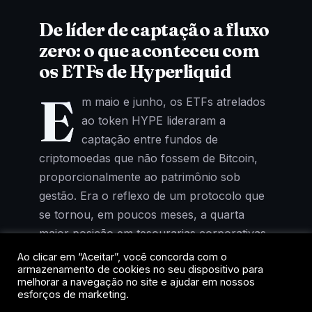
De líder de captação a fluxo
zero: o que aconteceu com
os ETFs de Hyperliquid
E
m maio e junho, os ETFs atrelados
ao token HYPE lideraram a
captação entre fundos de
criptomoedas que não fossem de Bitcoin,
proporcionalmente ao patrimônio sob
gestão. Era o reflexo de um protocolo que
se tornou, em poucos meses, a quarta
maior posição em tesourarias corporativas
de cripto, atrás apenas de Bitcoin, Ether e
Ao clicar em “Aceitar”, você concorda com o
armazenamento de cookies no seu dispositivo para
Solana.
melhorar a navegação no site e ajudar em nossos
esforços de marketing.
Agora, o cenário mudou. Segundo relatório