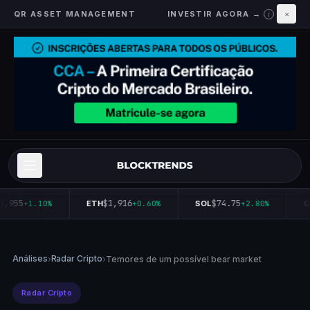
QR ASSET MANAGEMENT
INVESTIR AGORA →
×
i
4,955
$1,916
$74.75
+1.10%
ETH
+0.60%
SOL
+2.80%
Q
Análises
Radar Cripto
›
›
Temores de um possível bear market
Radar Cripto