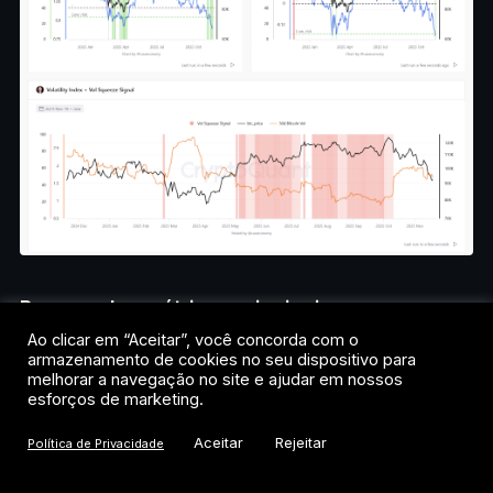
Resumo das métricas principais:
Ao clicar em “Aceitar”, você concorda com o
armazenamento de cookies no seu dispositivo para
Realized Price <1M: preço abaixo do RP1M,
melhorar a navegação no site e ajudar em nossos
esforços de marketing.
com 10/10 sinais de venda ativos (US$ 91.827
< US$ 102.260);
Aceitar
Rejeitar
Política de Privacidade