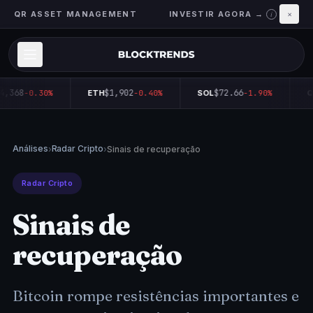
QR ASSET MANAGEMENT
INVESTIR AGORA →
×
i
4,368
$1,902
$72.66
-0.30%
ETH
-0.40%
SOL
-1.90%
Q
Análises
Radar Cripto
›
›
Sinais de recuperação
Radar Cripto
Sinais de
recuperação
Bitcoin rompe resistências importantes e