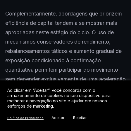
Complementarmente, abordagens que priorizem
eficiência de capital tendem a se mostrar mais
apropriadas neste estágio do ciclo. O uso de
mecanismos conservadores de rendimento,
rebalanceamentos táticos e aumento gradual de
exposição condicionado à confirmação
quantitativa permitem participar do movimento
sem depender exclusivamente de uma aceleração
imediata de preço. Até que haja evidências claras
Ao clicar em “Aceitar”, você concorda com o
armazenamento de cookies no seu dispositivo para
de absorção estrutural de oferta e melhora
melhorar a navegação no site e ajudar em nossos
esforços de marketing.
sustentada da liquidez, o foco deve permanecer
na gestão ativa do risco, reconhecendo que o
Aceitar
Rejeitar
Política de Privacidade
mercado oferece sinais construtivos, mas ainda