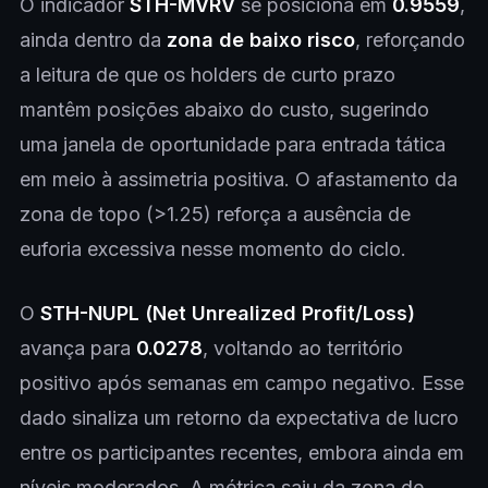
O indicador
STH-MVRV
se posiciona em
0.9559
,
ainda dentro da
zona de baixo risco
, reforçando
a leitura de que os holders de curto prazo
mantêm posições abaixo do custo, sugerindo
uma janela de oportunidade para entrada tática
em meio à assimetria positiva. O afastamento da
zona de topo (>1.25) reforça a ausência de
euforia excessiva nesse momento do ciclo.
O
STH-NUPL (Net Unrealized Profit/Loss)
avança para
0.0278
, voltando ao território
positivo após semanas em campo negativo. Esse
dado sinaliza um retorno da expectativa de lucro
entre os participantes recentes, embora ainda em
níveis moderados. A métrica saiu da zona de