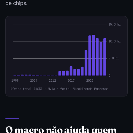
de chips.
Dívida total (US$) · NVDA · fonte: BlockTrends Empresas
O macro não ajuda quem