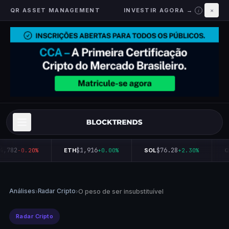
QR ASSET MANAGEMENT
INVESTIR AGORA →
×
i
4,782
$1,916
$76.28
-0.20%
ETH
+0.00%
SOL
+2.30%
Q
Análises
Radar Cripto
›
›
O peso de ser insubstituível
Radar Cripto