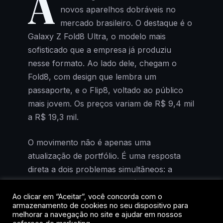
A
novos aparelhos dobráveis no
mercado brasileiro. O destaque é o
Galaxy Z Fold8 Ultra, o modelo mais
sofisticado que a empresa já produziu
nesse formato. Ao lado dele, chegam o
Fold8, com design que lembra um
passaporte, e o Flip8, voltado ao público
mais jovem. Os preços variam de R$ 9,4 mil
a R$ 19,3 mil.
O movimento não é apenas uma
atualização de portfólio. É uma resposta
direta a dois problemas simultâneos: a
perda da liderança em dobráveis no Brasil
para a Motorola, segundo dados da IDC, e
Ao clicar em “Aceitar”, você concorda com o
armazenamento de cookies no seu dispositivo para
a entrada iminente da Apple no segmento,
melhorar a navegação no site e ajudar em nossos
prevista para ainda neste ano.