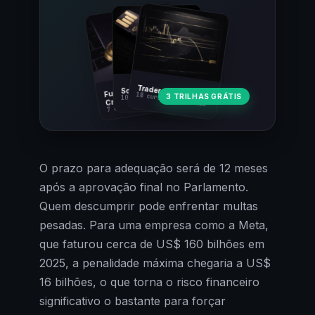
Fundamentos
Trader Cripto
Soberania Bitcoin
18 cursos · 80 aulas
3 TRILHAS GRÁTIS
10 cursos · 44 aulas
Cripto
7 cursos · 31 aulas
O prazo para adequação será de 12 meses
após a aprovação final no Parlamento.
Quem descumprir pode enfrentar multas
pesadas. Para uma empresa como a Meta,
que faturou cerca de US$ 160 bilhões em
2025, a penalidade máxima chegaria a US$
16 bilhões, o que torna o risco financeiro
significativo o bastante para forçar