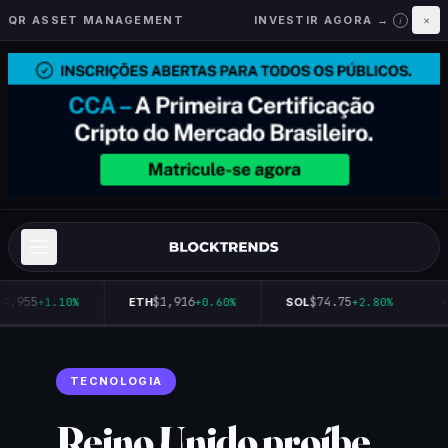
QR ASSET MANAGEMENT
INVESTIR AGORA →
×
i
4,955
$1,916
$74.75
+1.10%
ETH
+0.60%
SOL
+2.80%
Q
TECNOLOGIA
Reino Unido proíbe