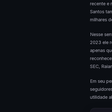
recente e
Santos tam
milhares 
Nesse sent
2023 ele 
apenas qu
reconheces
SEC, Raiam
Em seu per
seguidores
utilidade 