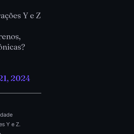
rações Y e Z
renos,
ônicas?
21, 2024
idade
es Y e Z.
e