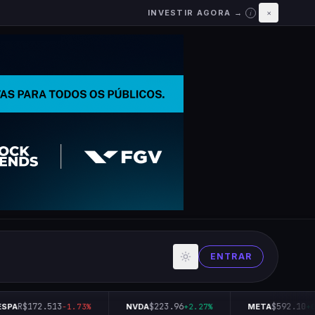
INVESTIR AGORA →
×
i
ENTRAR
R$172.513
$223.96
$592.10
PA
-1.73%
NVDA
+2.27%
META
+0.3