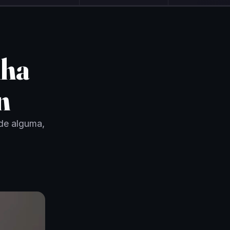
lha
n
ade alguma,