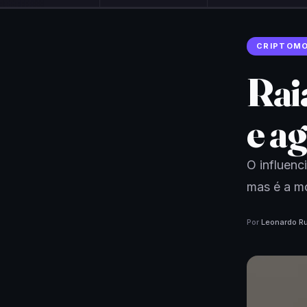
CRIPTOM
Rai
e a
O influenc
mas é a m
Por
Leonardo Ru