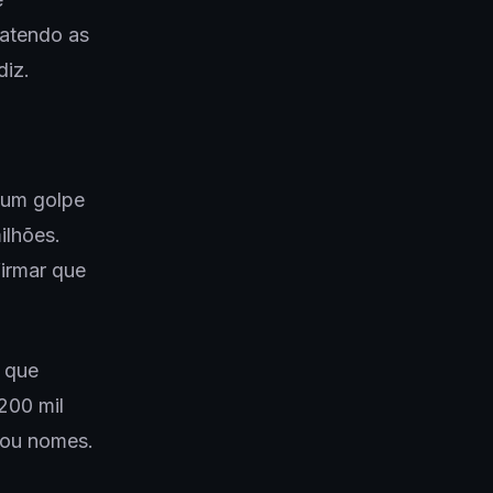
batendo as
diz.
 um golpe
ilhões.
firmar que
a que
200 mil
 ou nomes.