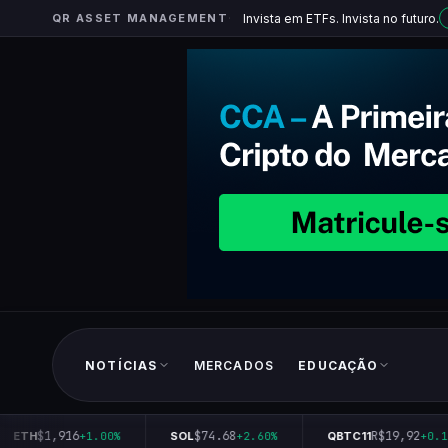
QR ASSET MANAGEMENT
Invista em ETFs. Invista no futuro.
NOTÍCIAS
MERCADOS
EDUCAÇÃO
$1,916
$74.68
R$19,92
ETH
+1.00%
SOL
+2.60%
QBTC11
+0.10%