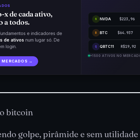
ADOS
o-x de cada ativo,
NVDA
$223,96
N
o a todos.
BTC
$64.937
fundamentos e indicadores de
B
s de ativos
num lugar só. De
em login.
QBTC11
R$19,92
Q
+1500 ATIVOS NO MERCAD
R MERCADOS →
o bitcoin
endo golpe, pirâmide e sem utilidad