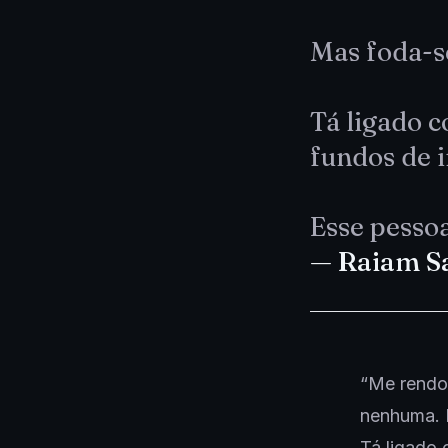
Mas foda-se
Tá ligado 
fundos de i
Esse pessoa
— Raiam S
“Me rendo 
nenhuma. M
Tá ligado