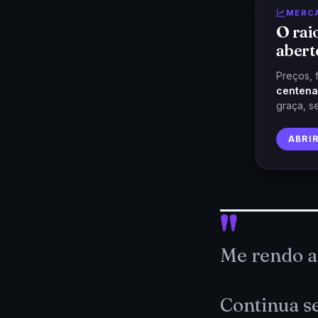
MERC
O rai
abert
Preços, 
centena
graça, s
ABRI
Me rendo a
Continua s