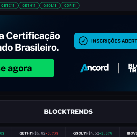
QBTC11
QETH11
QSOL11
QDFI11
R$6,82
R$4,52
QETH11
-0.73%
QSOL11
+1.57%
IBOVES