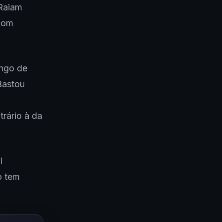
 Raiam
 com
ongo de
Bastou
rário à da
l
o tem