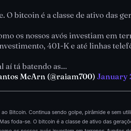
. O bitcoin é a classe de ativo das ge
como os nossos avós investiam em ter
nvestimento, 401-K e até linhas telef
l aí tá batendo as…
antos McArn (@raiam700)
January 
ao Bitcoin. Continua sendo golpe, pirâmide e sem util
as foda-se. O bitcoin é a classe de ativo das geraçõ
 como os nossos avós investem em terrenos, fundos d