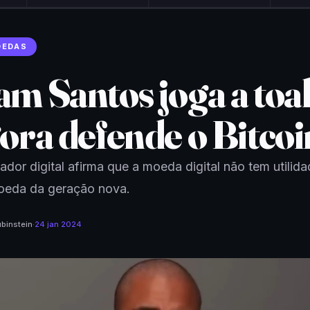
OEDAS
am Santos joga a toa
gora defende o Bitcoi
iador digital afirma que a moeda digital não tem utilid
oeda da geração nova.
binstein
·
24 jan 2024