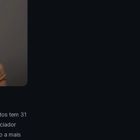
tos tem 31
nciador
o a mais