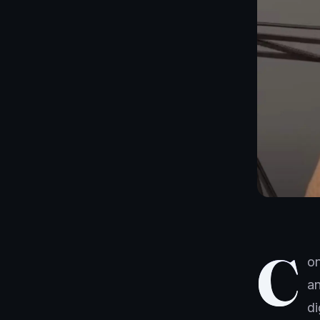
C
on
an
di