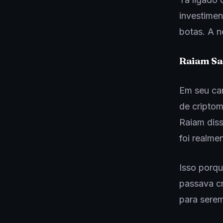
investimen
botas. A n
Raiam Sa
Em seu can
de criptom
Raiam diss
foi realme
Isso porqu
passava cr
para sere