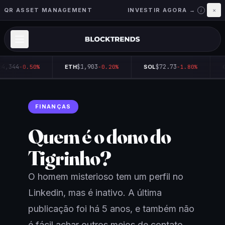
QR ASSET MANAGEMENT
INVESTIR AGORA →
×
i
4,344
$1,903
$72.73
-0.50%
ETH
-0.20%
SOL
-1.80%
Q
FINANÇAS
Quem é o dono do
Tigrinho?
O homem misterioso tem um perfil no
Linkedin, mas é inativo. A última
publicação foi há 5 anos, e também não
é fácil achar outros meios de contato.