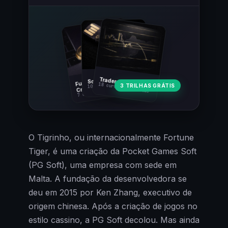
Fundamentos
Trader Cripto
Soberania Bitcoin
18 cursos · 80 aulas
3 TRILHAS GRÁTIS
10 cursos · 44 aulas
Cripto
7 cursos · 31 aulas
O Tigrinho, ou internacionalmente Fortune
Tiger, é uma criação da Pocket Games Soft
(PG Soft), uma empresa com sede em
Malta. A fundação da desenvolvedora se
deu em 2015 por Ken Zhang, executivo de
origem chinesa. Após a criação de jogos no
estilo cassino, a PG Soft decolou. Mas ainda