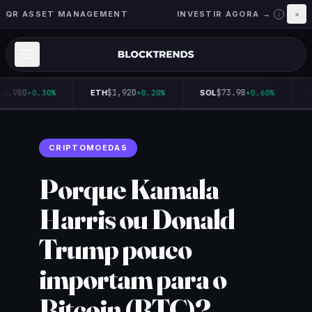
QR ASSET MANAGEMENT
INVESTIR AGORA →
×
i
64,980
$1,920
$73.98
+0.30%
ETH
+0.20%
SOL
+0.60%
Q
CRIPTOMOEDAS
Porque Kamala
Harris ou Donald
Trump pouco
importam para o
Bitcoin (BTC)?