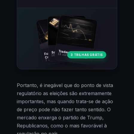
Fundamentos
Trader Cripto
Soberania Bitcoin
18 cursos · 80 aulas
3 TRILHAS GRÁTIS
10 cursos · 44 aulas
Cripto
7 cursos · 31 aulas
Portanto, é inegável que do ponto de vista
regulatório as eleições são extremamente
importantes, mas quando trata-se de ação
de preço pode não fazer tanto sentido. O
mercado enxerga o partido de Trump,
Republicanos, como o mais favorável à
regulação no país.