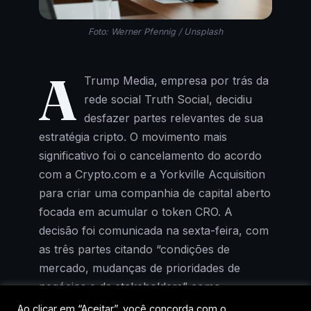
Foto: Werner Pfennig / Unsplash
A
Trump Media, empresa por trás da
rede social Truth Social, decidiu
desfazer partes relevantes de sua
estratégia cripto. O movimento mais
significativo foi o cancelamento do acordo
com a Crypto.com e a Yorkville Acquisition
para criar uma companhia de capital aberto
focada em acumular o token CRO. A
decisão foi comunicada na sexta-feira, com
as três partes citando “condições de
mercado, mudanças de prioridades de
negócios e de stakeholders” como
justificativa.
Ao clicar em “Aceitar”, você concorda com o