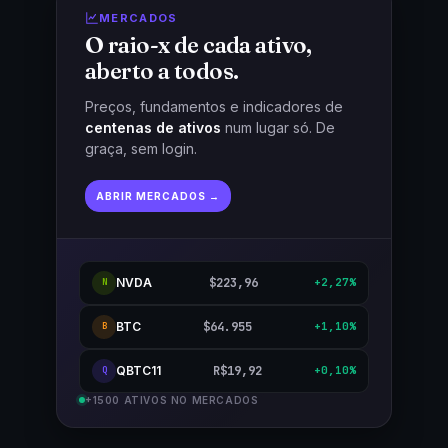
MERCADOS
O raio-x de cada ativo,
aberto a todos.
Preços, fundamentos e indicadores de
centenas de ativos
num lugar só. De
graça, sem login.
ABRIR MERCADOS →
NVDA
$223,96
+2,27%
N
BTC
$64.955
+1,10%
B
QBTC11
R$19,92
+0,10%
Q
+1500 ATIVOS NO MERCADOS