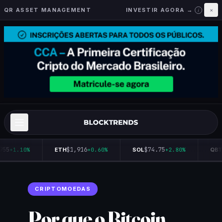
QR ASSET MANAGEMENT
INVESTIR AGORA →
×
i
955
$1,916
$74.75
+1.10%
ETH
+0.60%
SOL
+2.80%
QBT
CRIPTOMOEDAS
Por que o Bitcoin