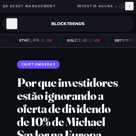
QR ASSET MANAGEMENT
INVESTIR AGORA →
×
i
$1,898
$72.63
R$19
0%
ETH
-0.20%
SOL
-1.40%
QBTC11
CRIPTOMOEDAS
Por que investidores
estão ignorando a
oferta de dividendo
de 10% de Michael
Saylor na Europa