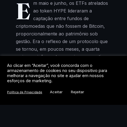
E
m maio e junho, os ETFs atrelados
ao token HYPE lideraram a
captação entre fundos de
criptomoedas que não fossem de Bitcoin,
proporcionalmente ao patrimônio sob
gestão. Era o reflexo de um protocolo que
se tornou, em poucos meses, a quarta
maior posição em tesourarias corporativas
de cripto, atrás apenas de Bitcoin, Ether e
Ao clicar em “Aceitar”, você concorda com o
armazenamento de cookies no seu dispositivo para
Solana.
melhorar a navegação no site e ajudar em nossos
esforços de marketing.
Agora, o cenário mudou. Segundo relatório
Aceitar
Rejeitar
Política de Privacidade
do JPMorgan publicado nesta semana, os
fluxos de entrada praticamente zeraram
entre julho e o início de agosto. O banco
aponta “desafios significativos à fatia de
mercado de plataformas descentralizadas