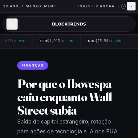
QR ASSET MANAGEMENT
INVESTIR AGORA →
×
i
4,828
$1,913
$73.58
+0.70%
ETH
+0.50%
SOL
+1.10%
Q
FINANÇAS
Por que o Ibovespa
caiu enquanto Wall
Street subia
Saída de capital estrangeiro, rotação
para ações de tecnologia e IA nos EUA