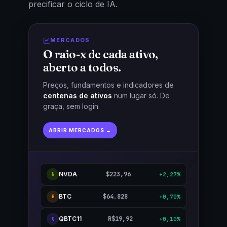
precificar o ciclo de IA.
MERCADOS
O raio-x de cada ativo,
aberto a todos.
Preços, fundamentos e indicadores de
centenas de ativos
num lugar só. De
graça, sem login.
ABRIR MERCADOS →
NVDA
$223,96
+2,27%
N
BTC
$64.828
+0,70%
B
QBTC11
R$19,92
+0,10%
Q