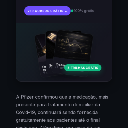
●
100% grátis
VER CURSOS GRÁTIS →
Fundamentos
Trader Cripto
Soberania Bitcoin
18 cursos · 80 aulas
3 TRILHAS GRÁTIS
10 cursos · 44 aulas
Cripto
7 cursos · 31 aulas
A Pfizer confirmou que a medicação, mais
prescrita para tratamento domiciliar da
Covid-19, continuará sendo fornecida
gratuitamente aos pacientes até o final
deste ano. Além disso, por meio de um