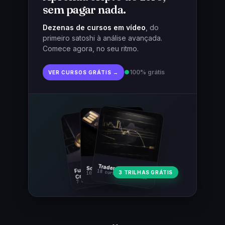
sem pagar nada.
Dezenas de cursos em vídeo
, do
primeiro satoshi à análise avançada.
Comece agora, no seu ritmo.
●
100% grátis
VER CURSOS GRÁTIS →
Fundamentos
Trader Cripto
Soberania Bitcoin
18 cursos · 80 aulas
3 TRILHAS GRÁTIS
10 cursos · 44 aulas
Cripto
7 cursos · 31 aulas