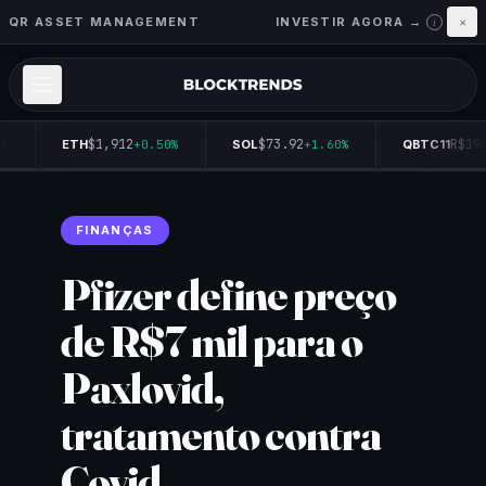
QR ASSET MANAGEMENT
INVESTIR AGORA →
×
i
$1,912
$73.92
R$19,
%
ETH
+0.50%
SOL
+1.60%
QBTC11
FINANÇAS
Pfizer define preço
de R$7 mil para o
Paxlovid,
tratamento contra
Covid