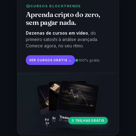
CURSOS BLOCKTRENDS
Aprenda cripto do zero,
sem pagar nada.
Dezenas de cursos em vídeo
, do
primeiro satoshi à análise avançada.
Comece agora, no seu ritmo.
●
100% grátis
VER CURSOS GRÁTIS →
Fundamentos
Trader Cripto
Soberania Bitcoin
18 cursos · 80 aulas
3 TRILHAS GRÁTIS
10 cursos · 44 aulas
Cripto
7 cursos · 31 aulas