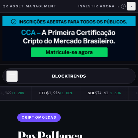
QR ASSET MANAGEMENT
INVESTIR AGORA →
×
i
4,949
$1,916
$74.61
+1.20%
ETH
+1.00%
SOL
+2.60%
Q
CRIPTOMOEDAS
PayPal lança