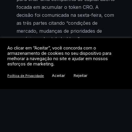
focada em acumular o token CRO. A
decisão foi comunicada na sexta-feira, com
as três partes citando “condições de
mercado, mudanças de prioridades de
negócios e de stakeholders” como
justificativa.
Ao clicar em “Aceitar”, você concorda com o
armazenamento de cookies no seu dispositivo para
melhorar a navegação no site e ajudar em nossos
O recuo é emblemático. Quando a parceria
esforços de marketing.
foi anunciada, no auge do boom de
Aceitar
Rejeitar
Política de Privacidade
tesourarias corporativas em ativos digitais, a
tese parecia irresistível: usar o balanço de
empresas listadas para acumular tokens e
gerar retorno via staking. Agora, com o
mercado saturado e o apetite institucional
mais seletivo, a Trump Media opta por
voltar às origens: mídia, licenciamento de