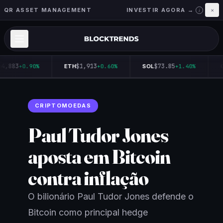
QR ASSET MANAGEMENT
INVESTIR AGORA →
×
i
4,883
$1,913
$73.85
+0.90%
ETH
+0.60%
SOL
+1.40%
Q
CRIPTOMOEDAS
Paul Tudor Jones
aposta em Bitcoin
contra inflação
O bilionário Paul Tudor Jones defende o
Bitcoin como principal hedge