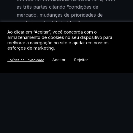
as três partes citando “condições de
mercado, mudanças de prioridades de
negócios e de stakeholders” como
justificativa.
Ao clicar em “Aceitar”, você concorda com o
armazenamento de cookies no seu dispositivo para
melhorar a navegação no site e ajudar em nossos
O recuo é emblemático. Quando a parceria
esforços de marketing.
foi anunciada, no auge do boom de
Aceitar
Rejeitar
Política de Privacidade
tesourarias corporativas em ativos digitais, a
tese parecia irresistível: usar o balanço de
empresas listadas para acumular tokens e
gerar retorno via staking. Agora, com o
mercado saturado e o apetite institucional
mais seletivo, a Trump Media opta por
voltar às origens: mídia, licenciamento de
dados e a conclusão de uma fusão com a
TAE, empresa de energia por fusão