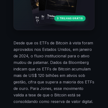
Fundamentos
Trader Cripto
Soberania Bitcoin
18 cursos · 80 aulas
3 TRILHAS GRÁTIS
10 cursos · 44 aulas
Cripto
7 cursos · 31 aulas
Desde que os ETFs de Bitcoin à vista foram
aprovados nos Estados Unidos, em janeiro
de 2024, o fluxo institucional para o ativo
mudou de patamar. Dados da Bloomberg
indicam que os ETFs de Bitcoin acumulam
mais de US$ 120 bilhões em ativos sob
gestão, cifra que supera a maioria dos ETFs
de ouro. Para Jones, esse movimento
valida a tese de que o Bitcoin está se
consolidando como reserva de valor digital.