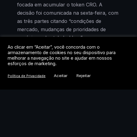
focada em acumular o token CRO. A
decisão foi comunicada na sexta-feira, com
as três partes citando “condições de
mercado, mudanças de prioridades de
negócios e de stakeholders” como
justificativa.
Ao clicar em “Aceitar”, você concorda com o
armazenamento de cookies no seu dispositivo para
melhorar a navegação no site e ajudar em nossos
O recuo é emblemático. Quando a parceria
esforços de marketing.
foi anunciada, no auge do boom de
Aceitar
Rejeitar
Política de Privacidade
tesourarias corporativas em ativos digitais, a
tese parecia irresistível: usar o balanço de
empresas listadas para acumular tokens e
gerar retorno via staking. Agora, com o
mercado saturado e o apetite institucional
mais seletivo, a Trump Media opta por
voltar às origens: mídia, licenciamento de
dados e a conclusão de uma fusão com a