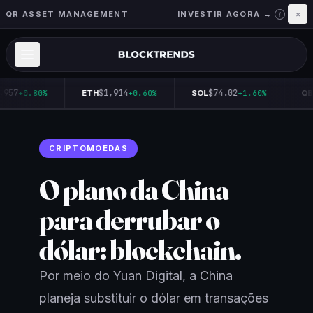
QR ASSET MANAGEMENT
INVESTIR AGORA →
×
i
,957
$1,914
$74.02
+0.80%
ETH
+0.60%
SOL
+1.60%
QB
CRIPTOMOEDAS
O plano da China
para derrubar o
dólar: blockchain.
Por meio do Yuan Digital, a China
planeja substituir o dólar em transações