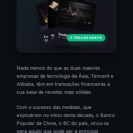
Fundamentos
Trader Cripto
Soberania Bitcoin
18 cursos · 80 aulas
3 TRILHAS GRÁTIS
10 cursos · 44 aulas
Cripto
7 cursos · 31 aulas
Nada menos do que as duas maiores
empresas de tecnologia da Ásia, Tencent e
Alibaba, têm em transações financeiras a
sua base de receitas mais sólidas.
Com o sucesso das medidas, que
explodiram no início desta década, o Banco
Popular da China, o BC do país, virou-se
para aquilo que pode ser a principal