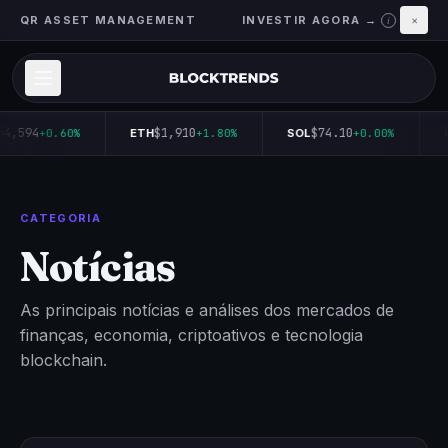
QR ASSET MANAGEMENT
INVESTIR AGORA →
×
i
64,594
$1,910
$74.10
+0.60%
ETH
+1.80%
SOL
+0.00%
CATEGORIA
Notícias
As principais notícias e análises dos mercados de
finanças, economia, criptoativos e tecnologia
blockchain.