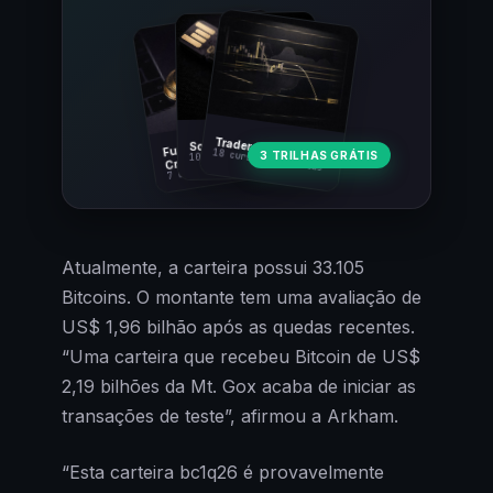
Fundamentos
Trader Cripto
Soberania Bitcoin
18 cursos · 80 aulas
3 TRILHAS GRÁTIS
10 cursos · 44 aulas
Cripto
7 cursos · 31 aulas
Atualmente, a carteira possui 33.105
Bitcoins. O montante tem uma avaliação de
US$ 1,96 bilhão após as quedas recentes.
“Uma carteira que recebeu Bitcoin de US$
2,19 bilhões da Mt. Gox acaba de iniciar as
transações de teste”, afirmou a Arkham.
“Esta carteira bc1q26 é provavelmente