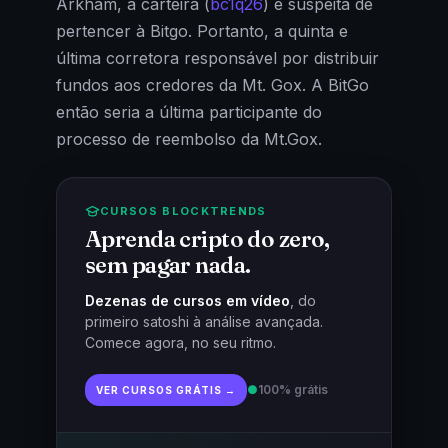
Arkham, a carteira (
bc1q26
) é suspeita de
pertencer à Bitgo. Portanto, a quinta e
última corretora responsável por distribuir
fundos aos credores da Mt. Gox. A BitGo
então seria a última participante do
processo de reembolso da Mt.Gox.
CURSOS BLOCKTRENDS
Aprenda cripto do zero,
sem pagar nada.
Dezenas de cursos em vídeo
, do
primeiro satoshi à análise avançada.
Comece agora, no seu ritmo.
●
100% grátis
VER CURSOS GRÁTIS →