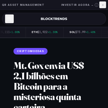
QR ASSET MANAGEMENT
INVESTIR AGORA →
×
i
65,111
$1,922
$73.99
+1.00%
ETH
+1.30%
SOL
+1.40%
CRIPTOMOEDAS
Mt. Gox envia US$
2,1 bilhões em
Bitcoin para a
misteriosa quinta
carteira