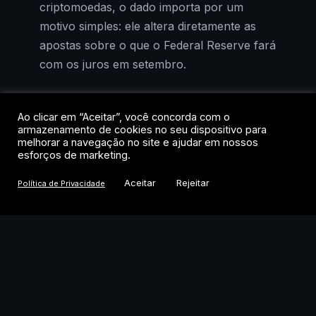
criptomoedas, o dado importa por um
motivo simples: ele altera diretamente as
apostas sobre o que o Federal Reserve fará
com os juros em setembro.
O Bitcoin oscilava na faixa dos US$ 64,9
Ao clicar em “Aceitar”, você concorda com o
mil após a divulgação, praticamente estável
armazenamento de cookies no seu dispositivo para
em 24 horas, mas com alta acumulada de
melhorar a navegação no site e ajudar em nossos
esforços de marketing.
3,1% na semana. A reação contida
esconde, porém, uma mudança relevante
Aceitar
Rejeitar
Política de Privacidade
de cenário. Se os juros pararem de subir, o
custo de oportunidade de manter ativos de
risco cai, e cripto historicamente se
beneficia desse ambiente.
O que o payroll de julho