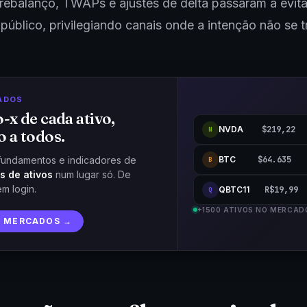
 rebalanço, TWAPs e ajustes de delta passaram a evita
público, privilegiando canais onde a intenção não se 
ADOS
o-x de cada ativo,
NVDA
$219,22
N
o a todos.
BTC
$64.635
fundamentos e indicadores de
B
s de ativos
num lugar só. De
em login.
QBTC11
R$19,99
Q
+1500 ATIVOS NO MERCAD
R MERCADOS →