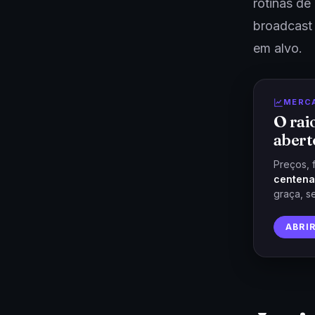
rotinas de
broadcast 
em alvo.
MERC
O rai
abert
Preços, 
centena
graça, s
ABRI