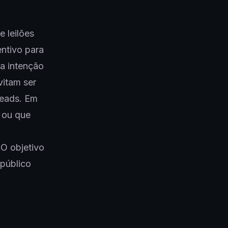
 leilões
entivo para
 a intenção
vitam ser
reads. Em
 ou que
 O objetivo
 público