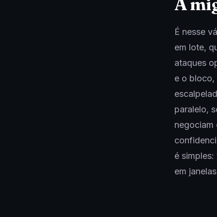
A mig
É nesse vá
em lote, q
ataques op
e o bloco,
escalpelad
paralelo, 
negociam 
confidenci
é simples:
em janelas