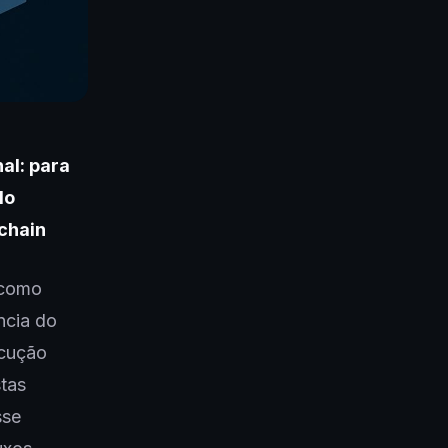
al: para
do
chain
 como
ncia do
ecução
stas
sse