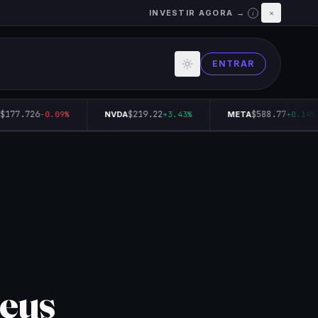
INVESTIR AGORA →
×
i
ENTRAR
177.726
$219.22
$588.77
-0.09%
NVDA
+3.43%
META
+0.14%
seus