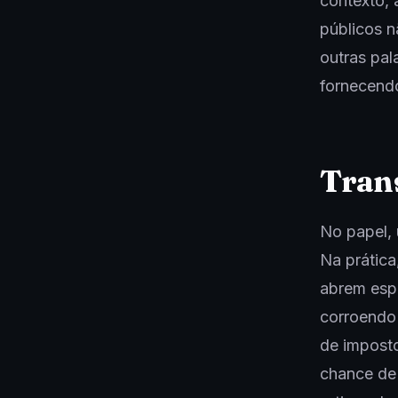
contexto, 
públicos n
outras pal
fornecendo
Trans
No papel,
Na prática
abrem espa
corroendo 
de imposto
chance de 