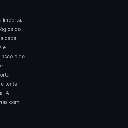
a importa.
lógica do
ta cada
s e
risco é de
te
porta
e tenta
a. A
 mas com