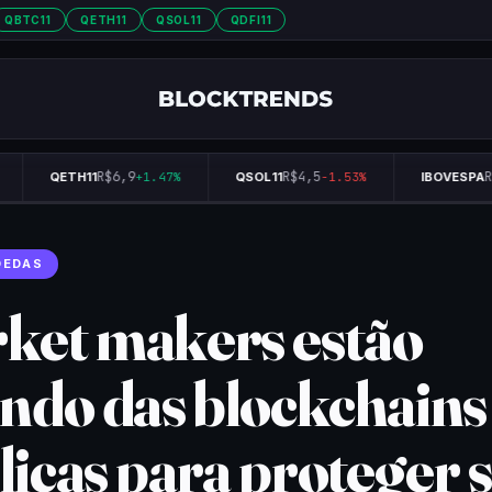
QBTC11
QETH11
QSOL11
QDFI11
R$6,9
R$4,5
R$
QETH11
+1.47%
QSOL11
-1.53%
IBOVESPA
OEDAS
ket makers estão
indo das blockchains
licas para proteger 