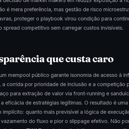
a decisão de market makers em reduzir exposição a fl
ão é mera preferência, mas gestão de risco microestru
avras, proteger o playbook virou condição para contin
 spread competitivo sem carregar custos invisíveis.
parência que custa caro
 um mempool público garante isonomia de acesso à in
, a corrida por prioridade de inclusão e a competição 
ço para extração de valor via front-running e sanduíc
a eficácia de estratégias legítimas. O resultado é uma
 implícito: quanto mais previsível a lógica de execuçã
vazamento do fluxo e pior o slippage efetivo. Não po