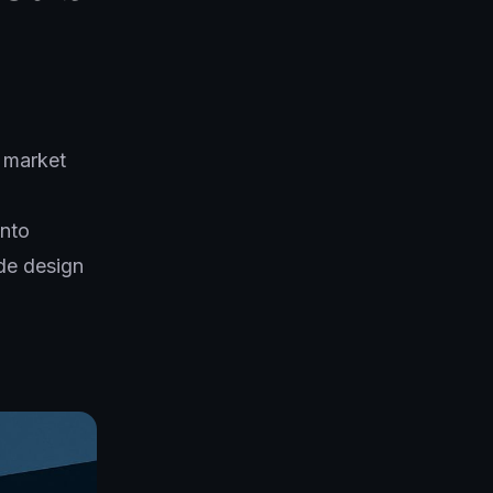
 market
ento
de design