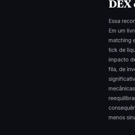
DEX 
Essa recon
Em um livr
matching 
tick de l
impacto d
fila, de i
significat
mecânicas 
reequilibr
consequênc
menos sina