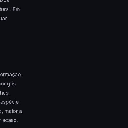
uxos
tural. Em
uar
formação.
por gás
hes,
 espécie
o, maior a
r acaso,