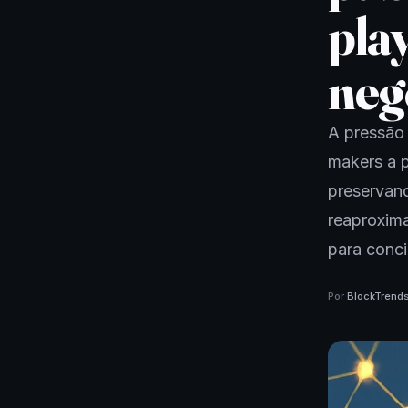
pla
neg
A pressão
makers a p
preservand
reaproxima
para conci
Por
BlockTrend