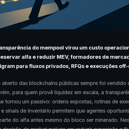
ransparência do mempool virou um custo operacion
reservar alfa e reduzir MEV, formadores de merca
igram para fluxos privados, RFQs e execuções off-
 aberto das blockchains públicas sempre foi vendido
orém, para quem provê liquidez em escala, a transparê
e tornou um passivo: ordens expostas, rotinas de ex
s e sinais de inventário permitem que agentes oportuni
parte do alfa antes mesmo do bloco ser minerado. Ne