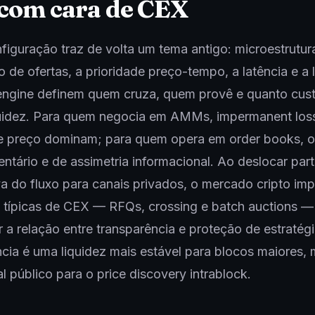
com cara de CEX
figuração traz de volta um tema antigo: microestrutur
o de ofertas, a prioridade preço-tempo, a latência e a 
engine definem quem cruza, quem provê e quanto cus
iquidez. Para quem negocia em AMMs, impermanent los
e preço dominam; para quem opera em order books, o 
nventário e de assimetria informacional. Ao deslocar par
iva do fluxo para canais privados, o mercado cripto im
típicas de CEX — RFQs, crossing e batch auctions — 
ar a relação entre transparência e proteção de estratégi
ia é uma liquidez mais estável para blocos maiores,
l público para o price discovery intrablock.