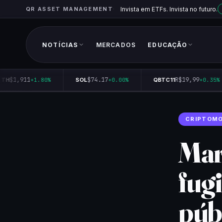
QR ASSET MANAGEMENT
Invista em ETFs. Invista no futuro.
NOTÍCIAS
MERCADOS
EDUCAÇÃO
$1,911
$74.17
R$19,99
TH
+1.80%
SOL
+0.00%
QBTC11
+0.35%
CRIPTOM
Mar
fug
púb