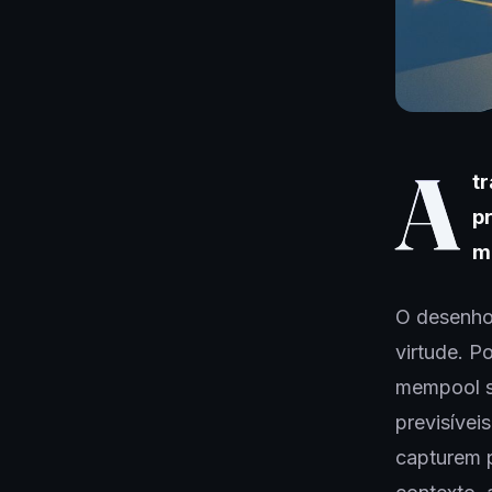
A
t
p
m
O desenho
virtude. P
mempool s
previsívei
capturem 