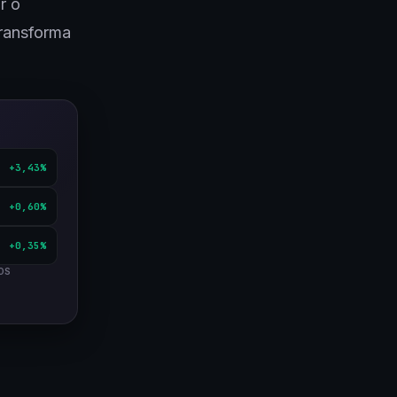
r o
transforma
+3,43%
+0,60%
+0,35%
OS