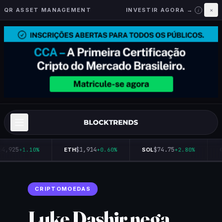
QR ASSET MANAGEMENT
INVESTIR AGORA →
×
i
4,925
$1,914
$74.75
+1.10%
ETH
+0.60%
SOL
+2.80%
Q
CRIPTOMOEDAS
Luke Dashjr nega