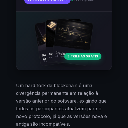
Fundamentos
Trader Cripto
Soberania Bitcoin
18 cursos · 80 aulas
3 TRILHAS GRÁTIS
10 cursos · 44 aulas
Cripto
7 cursos · 31 aulas
Um hard fork de blockchain é uma
divergência permanente em relação à
versão anterior do software, exigindo que
todos os participantes atualizem para o
novo protocolo, já que as versões nova e
antiga são incompatíveis.