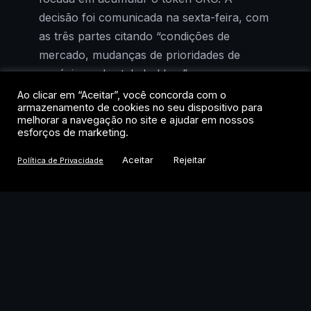
decisão foi comunicada na sexta-feira, com
as três partes citando “condições de
mercado, mudanças de prioridades de
negócios e de stakeholders” como
justificativa.
Ao clicar em “Aceitar”, você concorda com o
armazenamento de cookies no seu dispositivo para
melhorar a navegação no site e ajudar em nossos
O recuo é emblemático. Quando a parceria
esforços de marketing.
foi anunciada, no auge do boom de
Aceitar
Rejeitar
Política de Privacidade
tesourarias corporativas em ativos digitais, a
tese parecia irresistível: usar o balanço de
empresas listadas para acumular tokens e
gerar retorno via staking. Agora, com o
mercado saturado e o apetite institucional
mais seletivo, a Trump Media opta por
voltar às origens: mídia, licenciamento de
dados e a conclusão de uma fusão com a