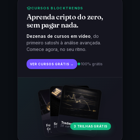
CURSOS BLOCKTRENDS
Aprenda cripto do zero,
sem pagar nada.
Dezenas de cursos em vídeo
, do
primeiro satoshi à análise avançada.
Comece agora, no seu ritmo.
●
100% grátis
VER CURSOS GRÁTIS →
Fundamentos
Trader Cripto
Soberania Bitcoin
18 cursos · 80 aulas
3 TRILHAS GRÁTIS
10 cursos · 44 aulas
Cripto
7 cursos · 31 aulas