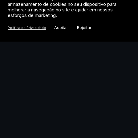
armazenamento de cookies no seu dispositivo para
empresas que operam com ativos virtuais
melhorar a navegação no site e ajudar em nossos
entram no mesmo enquadramento. A regra
esforços de marketing.
entra em vigor em 1º de janeiro de 2027,
Aceitar
Rejeitar
Política de Privacidade
dando ao mercado cerca de cinco meses
para se adaptar.
Para quem opera no mercado cripto
brasileiro, o recado é claro: a era da
autorregulação acabou. O BC quer que
exchanges e prestadoras de serviços de
ativos virtuais operem com os mesmos
padrões de controle exigidos de bancos e
instituições de pagamento.
MERCADOS
O raio-x de cada ativo,