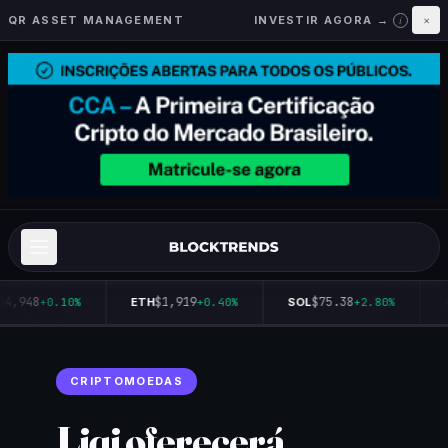
QR ASSET MANAGEMENT
INVESTIR AGORA →
×
i
64,948
$1,919
$75.38
+0.10%
ETH
+0.40%
SOL
+2.80%
CRIPTOMOEDAS
Liqi oferecerá