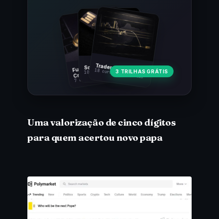
Fundamentos
Trader Cripto
Soberania Bitcoin
18 cursos · 80 aulas
3 TRILHAS GRÁTIS
10 cursos · 44 aulas
Cripto
7 cursos · 31 aulas
Uma valorização de cinco dígitos
para quem acertou novo papa