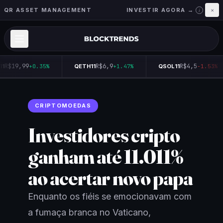
QR ASSET MANAGEMENT
INVESTIR AGORA →
×
i
R$19,99
R$6,9
R$4,5
1
+0.35%
QETH11
+1.47%
QSOL11
-1.53%
CRIPTOMOEDAS
Investidores cripto
ganham até 11.011%
ao acertar novo papa
Enquanto os fiéis se emocionavam com
a fumaça branca no Vaticano,