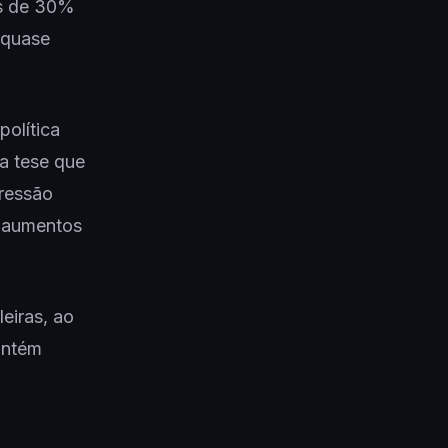
is de 30%
 quase
olítica
na tese que
pressão
r aumentos
eiras, ao
antém