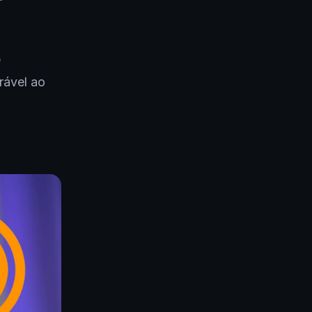
e
rável ao