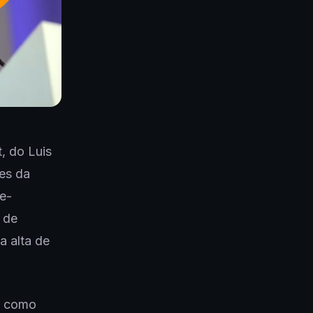
, do Luis
tes da
te-
 de
a alta de
e como