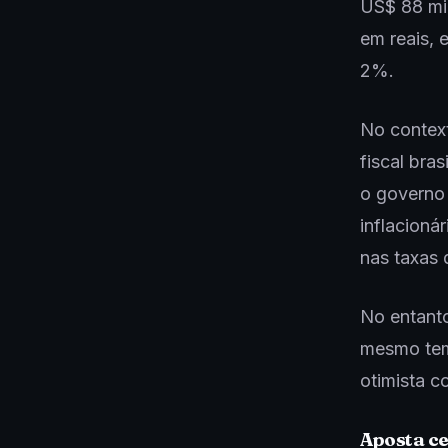
US$ 88 mil
em reais, 
2%.
No contex
fiscal bra
o governo 
inflacioná
nas taxas 
No entanto
mesmo tem
otimista c
Aposta ce