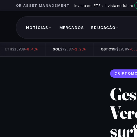
QR ASSET MANAGEMENT
Invista em ETFs. Invista no futuro.
NOTÍCIAS
MERCADOS
EDUCAÇÃO
$1,908
$72.87
R$19,89
ETH
-0.40%
SOL
-2.20%
QBTC11
-0.50
CRIPTOM
Ges
Ver
sur