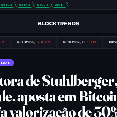
QBTC11
QETH11
QSOL11
QDFI11
R$6,87
R$4,45
%
QETH11
-0.43%
QSOL11
-1.11%
IBOVE
OEDAS
tora de Stuhlberger
de, aposta em Bitcoi
fa valorização de 30