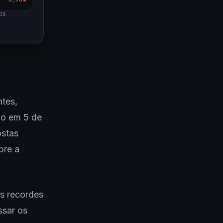
OS
tes,
ão em 5 de
ostas
bre a
os recordes
ssar os