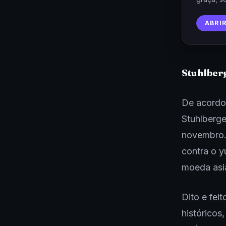
ABRI
Stuhlber
De acordo
Stuhlberge
novembro.
contra o y
moeda asiá
Dito e fei
históricos