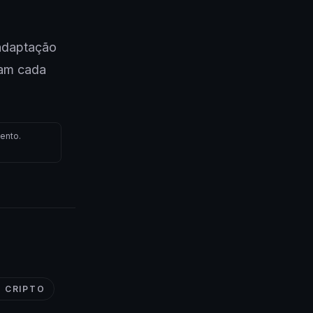
adaptação
nam cada
ento.
 CRIPTO