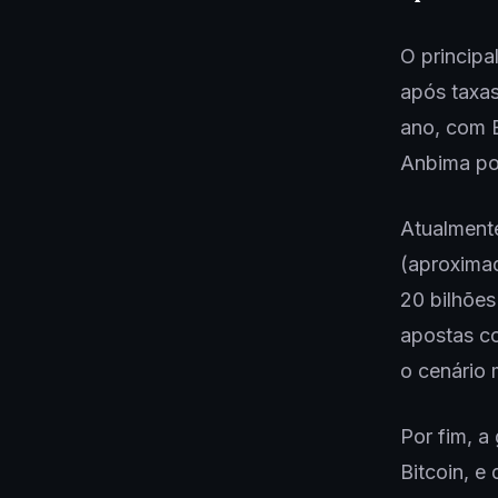
O principa
após taxa
ano, com B
Anbima por
Atualment
(aproxima
20 bilhões
apostas co
o cenário
Por fim, a
Bitcoin, 