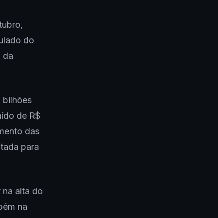
tubro,
ulado do
d da
 bilhões
aído de R$
umento das
ltada para
 na alta do
mbém na