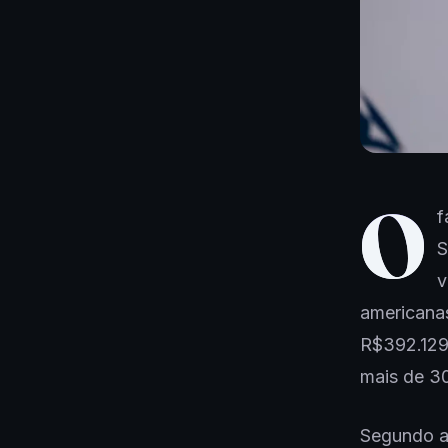
O
f
S
v
americanas
R$392.129,
mais de 3
Segundo a