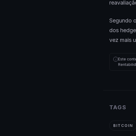
reavaliaçã
Segundo o
dos hedge 
vez mais u
Este cont
i
Rentabili
TAGS
BITCOIN