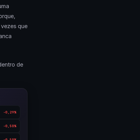
 uma
orque,
 vezes que
ranca
dentro de
-0,29%
-0,50%
-0,50%