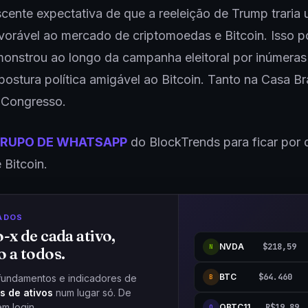
scente expectativa de que a reeleição de Trump traria
vorável ao mercado de criptomoedas e Bitcoin. Isso p
onstrou ao longo da campanha eleitoral por inúmeras
postura política amigável ao Bitcoin. Tanto na Casa B
 Congresso.
RUPO DE WHATSAPP
do BlockTrends para ficar por 
 Bitcoin.
ADOS
o-x de cada ativo,
NVDA
$218,59
N
o a todos.
BTC
$64.460
fundamentos e indicadores de
B
s de ativos
num lugar só. De
em login.
QBTC11
R$19,89
Q