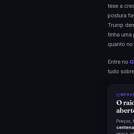
tese a cre
postura fa
Trump dem
tinha uma 
quanto no
Entre no
G
tudo sobre
MERC
O rai
abert
Preços, 
centena
graça, s