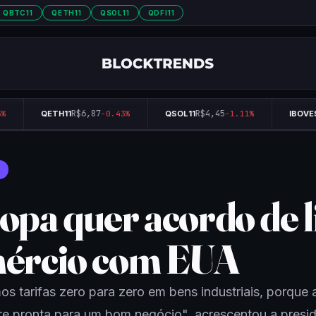
QBTC11
QETH11
QSOL11
QDFI11
R$6,87
R$4,45
QETH11
-0.43%
QSOL11
-1.11%
IBOVES
opa quer acordo de l
ércio com EUA
s tarifas zero para zero em bens industriais, porque 
re pronta para um bom negócio", acrescentou a presi