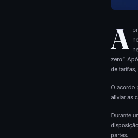
A
pr
ne
ne
zero”. Ap
de tarifas
O acordo p
aliviar as
Durante um
disposiçã
partes.