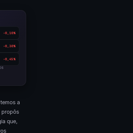
-0,10%
-0,30%
-0,45%
OS
ntemos a
á propôs
gia que,
ros