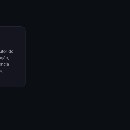
utor do
ação,
ência
s,