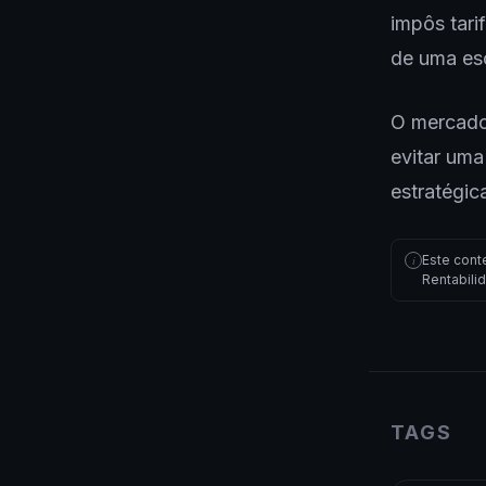
impôs tari
de uma esc
O mercado
evitar um
estratégic
Este cont
i
Rentabili
TAGS