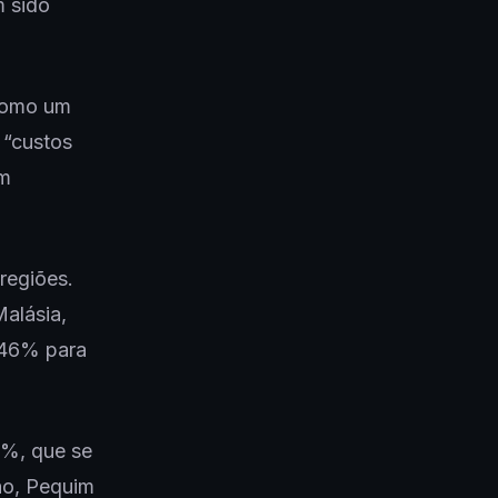
m sido
 como um
 “custos
um
regiões.
Malásia,
 46% para
4%, que se
ão, Pequim