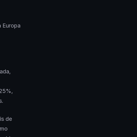
a Europa
ada,
 25%,
s.
is de
omo