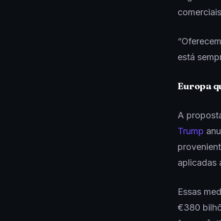
comerciais
“Oferecemo
está semp
Europa q
A propost
Trump
anu
provenient
aplicadas 
Essas medi
€380 bilh