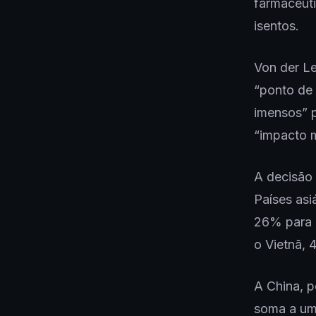
farmacêuti
isentos.
Von der Le
“ponto de 
imensos” 
“impacto 
A decisão
Países asi
26% para a
o Vietnã,
A China, p
soma a uma