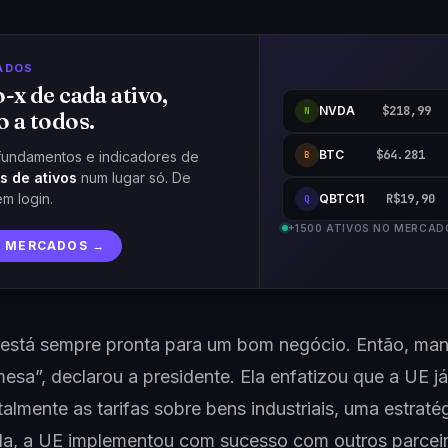
ADOS
o-x de cada ativo,
NVDA
$218,99
N
o a todos.
BTC
$64.281
fundamentos e indicadores de
B
s de ativos
num lugar só. De
em login.
QBTC11
R$19,90
Q
+1500 ATIVOS NO MERCAD
R MERCADOS →
 está sempre pronta para um bom negócio. Então, ma
mesa”, declarou a presidente. Ela enfatizou que a UE j
otalmente as tarifas sobre bens industriais, uma estraté
la, a UE implementou com sucesso com outros parcei