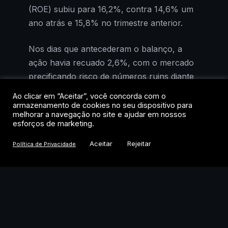
(ROE) subiu para 16,2%, contra 14,6% um
ano atrás e 15,8% no trimestre anterior.
Nos dias que antecederam o balanço, a
ação havia recuado 2,6%, com o mercado
precificando risco de números ruins diante
da deterioração do cenário
Ao clicar em “Aceitar”, você concorda com o
macroeconômico. Os resultados mostraram
armazenamento de cookies no seu dispositivo para
melhorar a navegação no site e ajudar em nossos
o contrário: receitas dentro do esperado,
esforços de marketing.
despesas crescendo abaixo da inflação
Aceitar
Rejeitar
acumulada em 12 meses e crédito em
Política de Privacidade
expansão robusta.
Carteira de crédito cresce
mais que Itaú e Santander