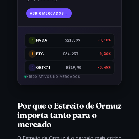
ABRIR MERCADOS →
NVDA
$218,99
-0,10%
N
BTC
$64.237
-0,30%
B
QBTC11
R$19,90
-0,45%
Q
+1500 ATIVOS NO MERCADOS
Por que o Estreito de Ormuz
importa tanto para o
mercado
O Estreito de Ormuz é o gargalo mais crítico