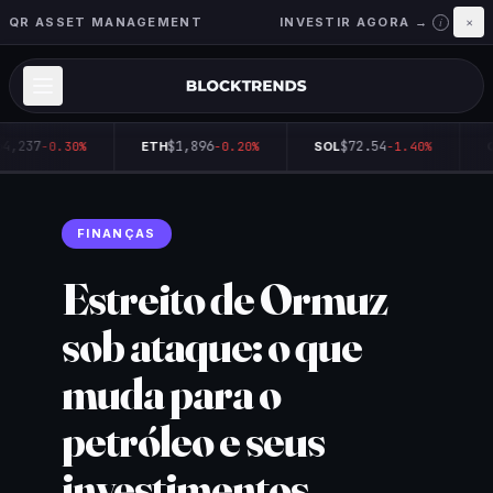
QR ASSET MANAGEMENT
INVESTIR AGORA →
×
i
4,237
$1,896
$72.54
-0.30%
ETH
-0.20%
SOL
-1.40%
Q
FINANÇAS
Estreito de Ormuz
sob ataque: o que
muda para o
petróleo e seus
investimentos