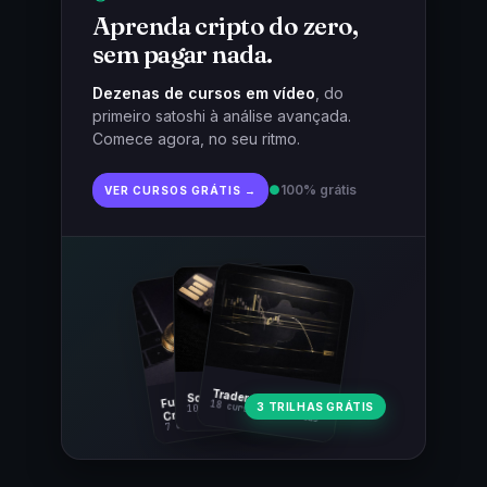
Aprenda cripto do zero,
sem pagar nada.
Dezenas de cursos em vídeo
, do
primeiro satoshi à análise avançada.
Comece agora, no seu ritmo.
●
100% grátis
VER CURSOS GRÁTIS →
Fundamentos
Trader Cripto
Soberania Bitcoin
18 cursos · 80 aulas
3 TRILHAS GRÁTIS
10 cursos · 44 aulas
Cripto
7 cursos · 31 aulas