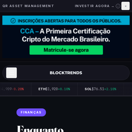
QR ASSET MANAGEMENT
INVESTIR AGORA →
×
i
64,909
$1,920
$76.51
-0.20%
ETH
+0.10%
SOL
+2.10%
Q
FINANÇAS
Enquanto