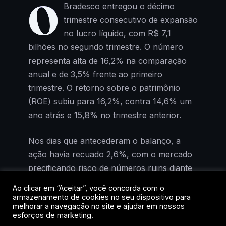
O
Bradesco entregou o décimo
trimestre consecutivo de expansão
no lucro líquido, com R$ 7,1
bilhões no segundo trimestre. O número
representa alta de 16,2% na comparação
anual e de 3,5% frente ao primeiro
trimestre. O retorno sobre o patrimônio
(ROE) subiu para 16,2%, contra 14,6% um
ano atrás e 15,8% no trimestre anterior.
Nos dias que antecederam o balanço, a
ação havia recuado 2,6%, com o mercado
precificando risco de números ruins diante
da deterioração do cenário
Ao clicar em “Aceitar”, você concorda com o
macroeconômico. Os resultados mostraram
armazenamento de cookies no seu dispositivo para
melhorar a navegação no site e ajudar em nossos
o contrário: receitas dentro do esperado,
esforços de marketing.
despesas crescendo abaixo da inflação