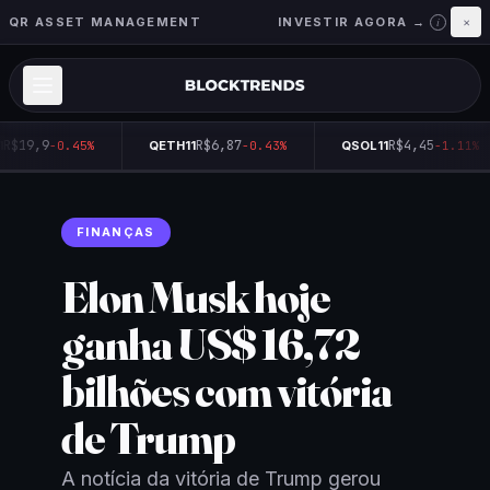
QR ASSET MANAGEMENT
INVESTIR AGORA →
×
i
R$19,9
R$6,87
R$4,45
-0.45%
QETH11
-0.43%
QSOL11
-1.11%
FINANÇAS
Elon Musk hoje
ganha US$ 16,72
bilhões com vitória
de Trump
A notícia da vitória de Trump gerou