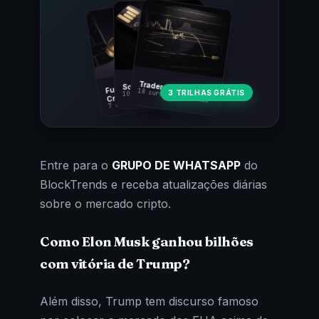
Fundamentos
Trader Cripto
Soberania Bitcoin
18 cursos · 80 aulas
3 TRILHAS GRÁTIS
10 cursos · 44 aulas
Cripto
7 cursos · 31 aulas
Entre para o
GRUPO DE WHATSAPP
do
BlockTrends e receba atualizações diárias
sobre o mercado cripto.
Como Elon Musk ganhou bilhões
com vitória de Trump?
Além disso, Trump tem discurso famoso