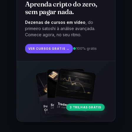
Aprenda cripto do zero,
sem pagar nada.
Dezenas de cursos em vídeo
, do
primeiro satoshi à análise avançada.
Comece agora, no seu ritmo.
●
100% grátis
VER CURSOS GRÁTIS →
Fundamentos
Trader Cripto
Soberania Bitcoin
18 cursos · 80 aulas
3 TRILHAS GRÁTIS
10 cursos · 44 aulas
Cripto
7 cursos · 31 aulas