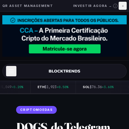
QR ASSET MANAGEMENT
INVESTIR AGORA →
×
i
65,049
$1,923
$76.36
+0.20%
ETH
+0.50%
SOL
+3.60%
CRIPTOMOEDAS
DOGS, do Telegram,