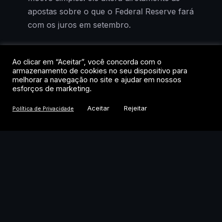
apostas sobre o que o Federal Reserve fará
com os juros em setembro.
O Bitcoin oscilava na faixa dos US$ 64,9
Ao clicar em “Aceitar”, você concorda com o
mil após a divulgação, praticamente estável
armazenamento de cookies no seu dispositivo para
em 24 horas, mas com alta acumulada de
melhorar a navegação no site e ajudar em nossos
esforços de marketing.
3,1% na semana. A reação contida
esconde, porém, uma mudança relevante
Aceitar
Rejeitar
Política de Privacidade
de cenário. Se os juros pararem de subir, o
custo de oportunidade de manter ativos de
risco cai, e cripto historicamente se
beneficia desse ambiente.
O que o payroll de julho
revelou sobre a economia