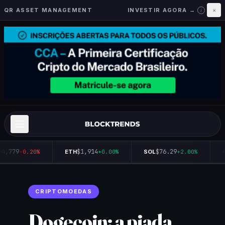
QR ASSET MANAGEMENT
INVESTIR AGORA →
×
i
64,779
$1,914
$76.29
-0.20%
ETH
+0.00%
SOL
+2.00%
Q
CRIPTOMOEDAS
Dogecoin: a piada