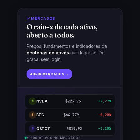
MERCADOS
O raio-x de cada ativo,
aberto a todos.
Preços, fundamentos e indicadores de
centenas de ativos
num lugar só. De
graça, sem login.
ABRIR MERCADOS →
NVDA
$223,96
+2,27%
N
BTC
$64.779
-0,20%
B
QBTC11
R$19,92
+0,10%
Q
+1500 ATIVOS NO MERCADOS